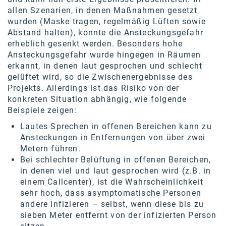
allen Szenarien, in denen Maßnahmen gesetzt
SW Umwelttechnik
wurden (Maske tragen, regelmäßig Lüften sowie
TEDAI
Abstand halten), konnte die Ansteckungsgefahr
erheblich gesenkt werden. Besonders hohe
TheVentury
Ansteckungsgefahr wurde hingegen in Räumen
erkannt, in denen laut gesprochen und schlecht
VELUX
gelüftet wird, so die Zwischenergebnisse des
Projekts. Allerdings ist das Risiko von der
vivo
konkreten Situation abhängig, wie folgende
Beispiele zeigen:
WALTER GROUP
Lautes Sprechen in offenen Bereichen kann zu
WEB Windenergie AG
Ansteckungen in Entfernungen von über zwei
Metern führen.
WEconomy - Diversity works!
Bei schlechter Belüftung in offenen Bereichen,
Calle Libre
in denen viel und laut gesprochen wird (z.B. in
einem Callcenter), ist die Wahrscheinlichkeit
ÖZSV
sehr hoch, dass asymptomatische Personen
andere infizieren – selbst, wenn diese bis zu
Media
sieben Meter entfernt von der infizierten Person