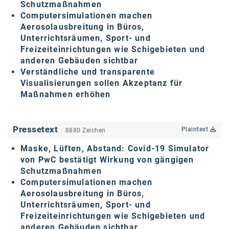
Schutzmaßnahmen
karriere.at
Computersimulationen machen
Aerosolausbreitung in Büros,
Ketchum GmbH
Unterrichtsräumen, Sport- und
Freizeiteinrichtungen wie Schigebieten und
Kinderwunschzentrum
anderen Gebäuden sichtbar
Verständliche und transparente
Kostenwahrheit
Visualisierungen sollen Akzeptanz für
Kyndryl
Maßnahmen erhöhen
LWND
Pressetext
Plaintext
8880 Zeichen
Mastercard
Maske, Lüften, Abstand: Covid-19 Simulator
NEOH
von PwC bestätigt Wirkung von gängigen
Schutzmaßnahmen
Nespresso
Computersimulationen machen
Neudoerfler
Aerosolausbreitung in Büros,
Unterrichtsräumen, Sport- und
OBI
Freizeiteinrichtungen wie Schigebieten und
anderen Gebäuden sichtbar