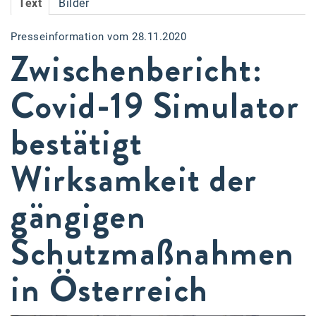
Text
Bilder
Accessiway
Presseinformation vom 28.11.2020
Accor
Zwischenbericht:
ALC
Covid-19 Simulator
Anadi Bank
bestätigt
Arthur D. Little
Bake the Shape
Wirksamkeit der
BBDO Wien
gängigen
bellaflora
Schutzmaßnahmen
Be.See.
BISON
in Österreich
Brandl Talos