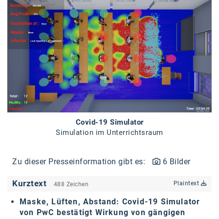
Braun
BRP-Rotax
Bundesdenkmalamt
Calle Libre
DDB Wien
Enkeltaugliches Österreich
Gillette
Covid-19 Simulator
Simulation im Unterrichtsraum
Gillette Venus
GrECo
Zu dieser Presseinformation gibt es:
6 Bilder
GYNIAL
Kurztext
Plaintext
488 Zeichen
Helvetia Österreich
Maske, Lüften, Abstand: Covid-19 Simulator
Interzero
von PwC bestätigt Wirkung von gängigen