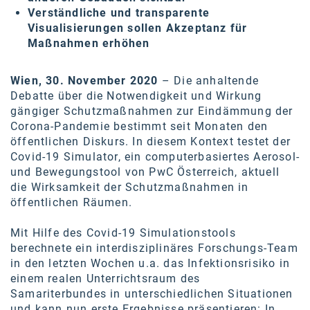
Oral-B
Verständliche und transparente
Visualisierungen sollen Akzeptanz für
PAYBACK
Maßnahmen erhöhen
Planted
Wien, 30. November 2020
– Die anhaltende
PwC
Debatte über die Notwendigkeit und Wirkung
gängiger Schutzmaßnahmen zur Eindämmung der
P&G
Corona-Pandemie bestimmt seit Monaten den
RIC
öffentlichen Diskurs. In diesem Kontext testet der
Covid-19 Simulator, ein computerbasiertes Aerosol-
Schiefer Rechtsanwälte
und Bewegungstool von PwC Österreich, aktuell
die Wirksamkeit der Schutzmaßnahmen in
Security KAG
öffentlichen Räumen.
smart
Mit Hilfe des Covid-19 Simulationstools
Smile Österreich
berechnete ein interdisziplinäres Forschungs-Team
in den letzten Wochen u.a. das Infektionsrisiko in
Strategie Austria
einem realen Unterrichtsraum des
Samariterbundes in unterschiedlichen Situationen
Strategy&
und kann nun erste Ergebnisse präsentieren: In