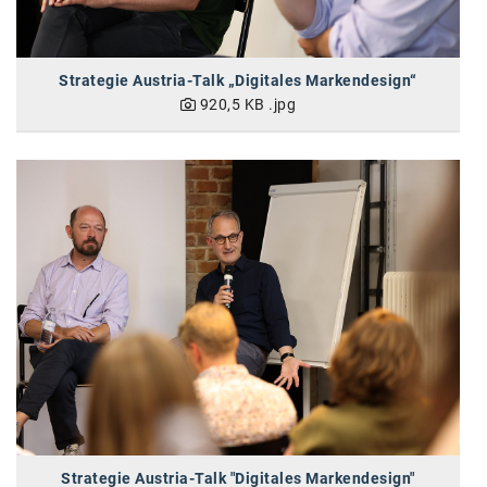
SW Umwelttechnik
TEDAI
Strategie Austria-Talk „Digitales Markendesign“
920,5 KB
.jpg
TheVentury
VELUX
vivo
WALTER GROUP
WEB Windenergie AG
WEconomy - Diversity works!
Calle Libre
ÖZSV
Media
Strategie Austria-Talk "Digitales Markendesign"