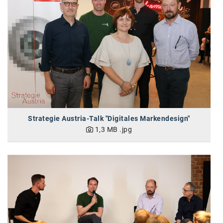
karriere.at
Ketchum GmbH
Kinderwunschzentrum
Kostenwahrheit
Kyndryl
LWND
Strategie Austria-Talk "Digitales Markendesign"
Mastercard
1,3 MB
.jpg
NEOH
Nespresso
Neudoerfler
OBI