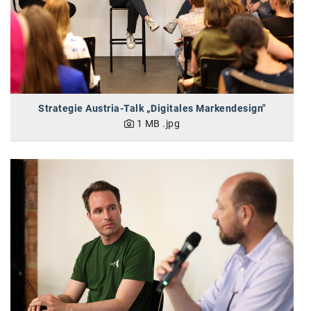
Oral-B
PAYBACK
Planted
PwC
Strategie Austria-Talk „Digitales Markendesign"
P&G
1 MB
.jpg
RIC
Schiefer Rechtsanwälte
Security KAG
smart
Smile Österreich
Strategie Austria
Strategy&