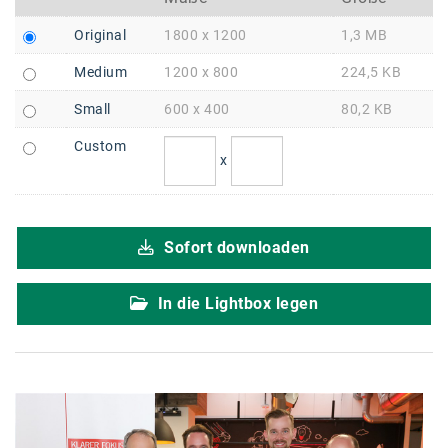
Braun
Original
1800 x 1200
1,3 MB
BRP-Rotax
Medium
1200 x 800
224,5 KB
Bundesdenkmalamt
Small
600 x 400
80,2 KB
Calle Libre
Custom
DDB Wien
x
Enkeltaugliches Österreich
Gillette
Sofort downloaden
Gillette Venus
In die Lightbox legen
GrECo
GYNIAL
Helvetia Österreich
Interzero