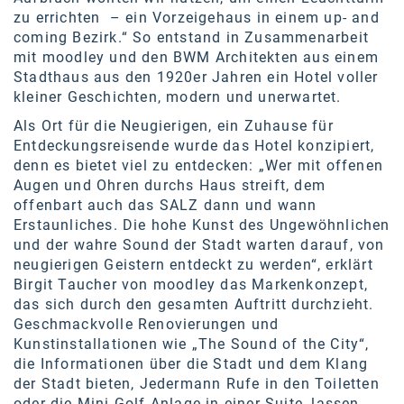
Oral-B
zu errichten – ein Vorzeigehaus in einem up- and
coming Bezirk.“ So entstand in Zusammenarbeit
PAYBACK
mit moodley und den BWM Architekten aus einem
Planted
Stadthaus aus den 1920er Jahren ein Hotel voller
kleiner Geschichten, modern und unerwartet.
PwC
Als Ort für die Neugierigen, ein Zuhause für
P&G
Entdeckungsreisende wurde das Hotel konzipiert,
denn es bietet viel zu entdecken: „Wer mit offenen
RIC
Augen und Ohren durchs Haus streift, dem
offenbart auch das SALZ dann und wann
Schiefer Rechtsanwälte
Erstaunliches. Die hohe Kunst des Ungewöhnlichen
und der wahre Sound der Stadt warten darauf, von
Security KAG
neugierigen Geistern entdeckt zu werden“, erklärt
Birgit Taucher von moodley das Markenkonzept,
smart
das sich durch den gesamten Auftritt durchzieht.
Smile Österreich
Geschmackvolle Renovierungen und
Kunstinstallationen wie „The Sound of the City“,
Strategie Austria
die Informationen über die Stadt und dem Klang
der Stadt bieten, Jedermann Rufe in den Toiletten
Strategy&
oder die Mini-Golf-Anlage in einer Suite, lassen