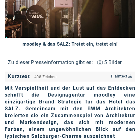
Braun
BRP-Rotax
Bundesdenkmalamt
Calle Libre
moodley & das SALZ: Tretet ein, tretet ein!
DDB Wien
Enkeltaugliches Österreich
Zu dieser Presseinformation gibt es:
5 Bilder
Gillette
Kurztext
Plaintext
408 Zeichen
Gillette Venus
Mit Verspieltheit und der Lust auf das Entdecken
schafft die Designagentur moodley eine
GrECo
einzigartige Brand Strategie für das Hotel das
SALZ. Gemeinsam mit den BWM Architekten
GYNIAL
kreierten sie ein Zusammenspiel von Architektur
und Markendesign, das sich mit modernen
Helvetia Österreich
Farben, einem ungewöhnlichen Blick auf den
Interzero
typischen Salzburger-Charme auszeichnet