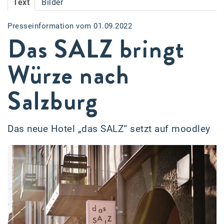
Text
Bilder
Accessiway
Presseinformation vom 01.09.2022
Accor
Das SALZ bringt
ALC
Würze nach
Anadi Bank
Salzburg
Arthur D. Little
Bake the Shape
Das neue Hotel „das SALZ“ setzt auf moodley
BBDO Wien
bellaflora
Be.See.
BISON
Brandl Talos