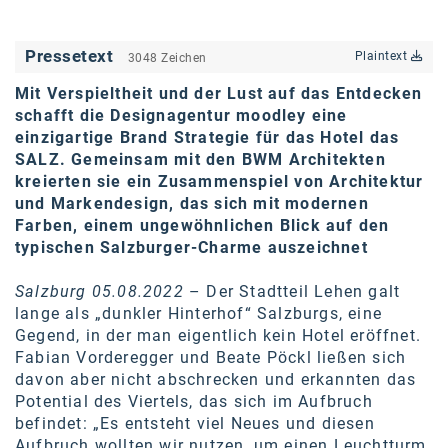
karriere.at
Pressetext
Plaintext
3048 Zeichen
Ketchum GmbH
Mit Verspieltheit und der Lust auf das Entdecken
Kinderwunschzentrum
schafft die Designagentur moodley eine
einzigartige Brand Strategie für das Hotel das
Kostenwahrheit
SALZ. Gemeinsam mit den BWM Architekten
Kyndryl
kreierten sie ein Zusammenspiel von Architektur
und Markendesign, das sich mit modernen
LWND
Farben, einem ungewöhnlichen Blick auf den
typischen Salzburger-Charme auszeichnet
Mastercard
Salzburg 05.08.2022
– Der Stadtteil Lehen galt
NEOH
lange als „dunkler Hinterhof“ Salzburgs, eine
Gegend, in der man eigentlich kein Hotel eröffnet.
Nespresso
Fabian Vorderegger und Beate Pöckl ließen sich
Neudoerfler
davon aber nicht abschrecken und erkannten das
Potential des Viertels, das sich im Aufbruch
OBI
befindet: „Es entsteht viel Neues und diesen
Aufbruch wollten wir nutzen, um einen Leuchtturm