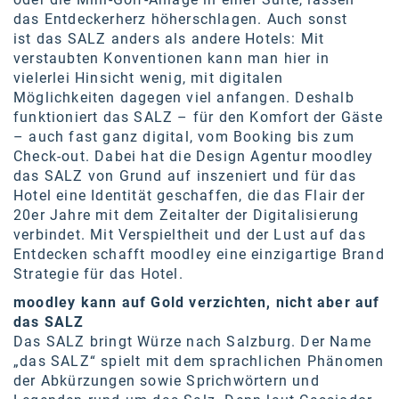
das Entdeckerherz höherschlagen. Auch sonst
SW Umwelttechnik
ist das SALZ anders als andere Hotels: Mit
TEDAI
verstaubten Konventionen kann man hier in
vielerlei Hinsicht wenig, mit digitalen
TheVentury
Möglichkeiten dagegen viel anfangen. Deshalb
funktioniert das SALZ – für den Komfort der Gäste
VELUX
– auch fast ganz digital, vom Booking bis zum
Check-out. Dabei hat die Design Agentur moodley
vivo
das SALZ von Grund auf inszeniert und für das
Hotel eine Identität geschaffen, die das Flair der
WALTER GROUP
20er Jahre mit dem Zeitalter der Digitalisierung
WEB Windenergie AG
verbindet. Mit Verspieltheit und der Lust auf das
Entdecken schafft moodley eine einzigartige Brand
WEconomy - Diversity works!
Strategie für das Hotel.
Calle Libre
moodley kann auf Gold verzichten, nicht aber auf
das SALZ
ÖZSV
Das SALZ bringt Würze nach Salzburg. Der Name
„das SALZ“ spielt mit dem sprachlichen Phänomen
Media
der Abkürzungen sowie Sprichwörtern und