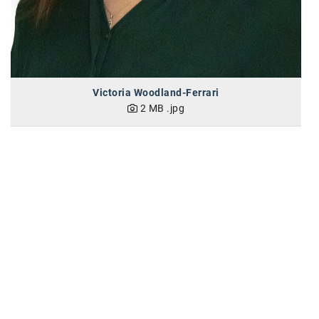
Oral-B
PAYBACK
Planted
PwC
Victoria Woodland-Ferrari
2 MB
.jpg
P&G
RIC
Schiefer Rechtsanwälte
Security KAG
smart
Smile Österreich
Strategie Austria
Strategy&