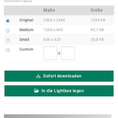
Braun
Vennionaire Capital
Maße
Größe
BRP-Rotax
Original
3508 x 2480
1024 KB
Bundesdenkmalamt
Medium
1200 x 849
86,1 KB
Calle Libre
Small
600 x 425
30,8 KB
DDB Wien
Custom
Enkeltaugliches Österreich
x
Gillette
Gillette Venus
Sofort downloaden
GrECo
In die Lightbox legen
GYNIAL
Helvetia Österreich
Interzero