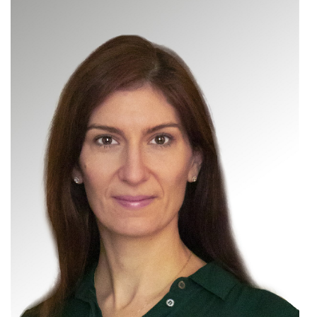
karriere.at
Ketchum GmbH
Kinderwunschzentrum
Kostenwahrheit
Kyndryl
LWND
Mastercard
NEOH
Nespresso
Neudoerfler
OBI