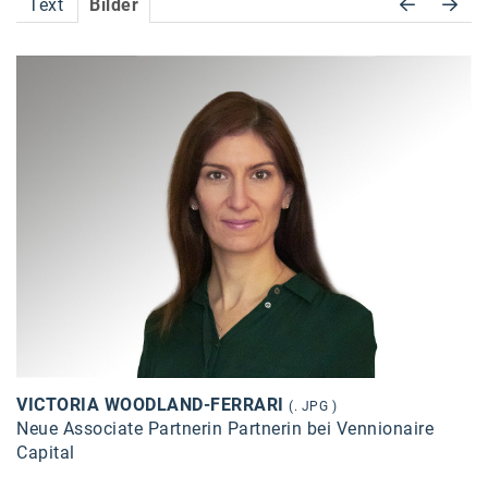
Text
Bilder
Accessiway
Accor
ALC
Anadi Bank
Arthur D. Little
Bake the Shape
BBDO Wien
bellaflora
Be.See.
VICTORIA WOODLAND-FERRARI
BISON
(. JPG )
Neue Associate Partnerin Partnerin bei Vennionaire
Brandl Talos
Capital