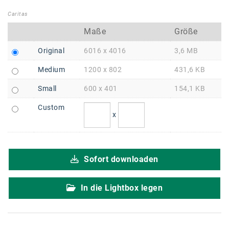
Braun
Caritas
BRP-Rotax
Maße
Größe
Bundesdenkmalamt
Original
6016 x 4016
3,6 MB
Calle Libre
Medium
1200 x 802
431,6 KB
DDB Wien
Small
600 x 401
154,1 KB
Enkeltaugliches Österreich
Custom
x
Gillette
Gillette Venus
Sofort downloaden
GrECo
GYNIAL
In die Lightbox legen
Helvetia Österreich
Interzero