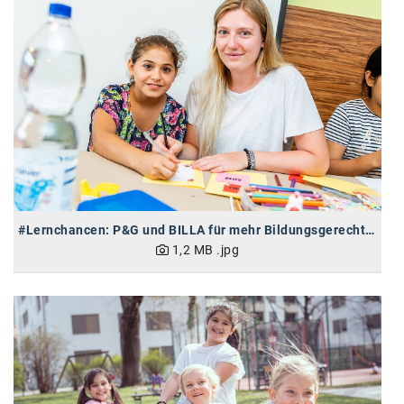
Oral-B
PAYBACK
Planted
PwC
P&G
RIC
Schiefer Rechtsanwälte
#Lernchancen: P&G und BILLA für mehr Bildungsgerechtigkeit
Security KAG
1,2 MB
.jpg
smart
Smile Österreich
Strategie Austria
Strategy&