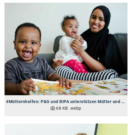
karriere.at
Ketchum GmbH
Kinderwunschzentrum
Kostenwahrheit
Kyndryl
LWND
Mastercard
NEOH
Nespresso
#Mütternhelfen: P&G und BIPA unterstützen Mütter und Kinder in Not
68 KB
.webp
Neudoerfler
OBI