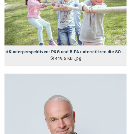
SW Umwelttechnik
TEDAI
TheVentury
VELUX
#Kinderperspektiven: P&G und BIPA unterstützen die SOS-Kinderdörfer
vivo
449,6 KB
.jpg
WALTER GROUP
WEB Windenergie AG
WEconomy - Diversity works!
Calle Libre
ÖZSV
Media