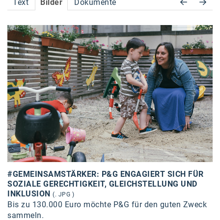
Text
Bilder
Dokumente
Accessiway
Accor
ALC
Anadi Bank
Arthur D. Little
Bake the Shape
BBDO Wien
bellaflora
Be.See.
#GEMEINSAMSTÄRKER: P&G ENGAGIERT SICH FÜR
BISON
SOZIALE GERECHTIGKEIT, GLEICHSTELLUNG UND
INKLUSION
(. JPG )
Brandl Talos
Bis zu 130.000 Euro möchte P&G für den guten Zweck
sammeln.