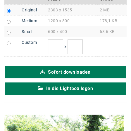
Braun
Original
2303 x 1535
2 MB
BRP-Rotax
Medium
1200 x 800
178,1 KB
Bundesdenkmalamt
Small
600 x 400
63,6 KB
Calle Libre
Custom
DDB Wien
x
Enkeltaugliches Österreich
Gillette
Sofort downloaden
Gillette Venus
In die Lightbox legen
GrECo
GYNIAL
Helvetia Österreich
Interzero