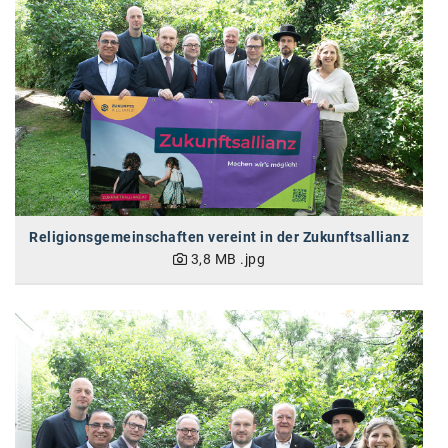
karriere.at
Ketchum GmbH
Kinderwunschzentrum
Kostenwahrheit
Kyndryl
LWND
Religionsgemeinschaften vereint in der Zukunftsallianz
Mastercard
3,8 MB
.jpg
NEOH
Nespresso
Neudoerfler
OBI