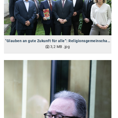
Oral-B
PAYBACK
Planted
PwC
"Glauben an gute Zukunft für alle”: Religionsgemeinschaften vereint in der Zukunftsallianz
P&G
3,2 MB
.jpg
RIC
Schiefer Rechtsanwälte
Security KAG
smart
Smile Österreich
Strategie Austria
Strategy&