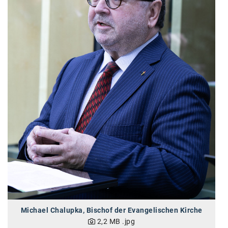
SW Umwelttechnik
TEDAI
TheVentury
VELUX
vivo
WALTER GROUP
WEB Windenergie AG
WEconomy - Diversity works!
Calle Libre
ÖZSV
Michael Chalupka, Bischof der Evangelischen Kirche
Media
2,2 MB
.jpg