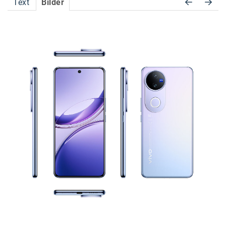
Text
Bilder
Accessiway
Accor
ALC
Anadi Bank
Arthur D. Little
Bake the Shape
BBDO Wien
bellaflora
Be.See.
BISON
Brandl Talos