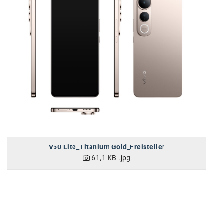
SW Umwelttechnik
TEDAI
TheVentury
VELUX
vivo
WALTER GROUP
WEB Windenergie AG
WEconomy - Diversity works!
V50 Lite_Titanium Gold_Freisteller
61,1 KB
.jpg
Calle Libre
ÖZSV
Media