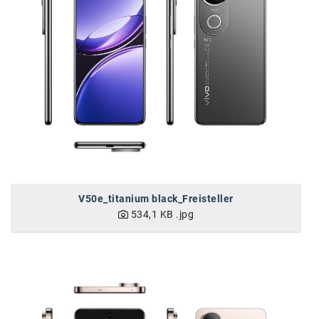
Oral-B
PAYBACK
Planted
PwC
P&G
RIC
Schiefer Rechtsanwälte
Security KAG
V50e_titanium black_Freisteller
534,1 KB
.jpg
smart
Smile Österreich
Strategie Austria
Strategy&