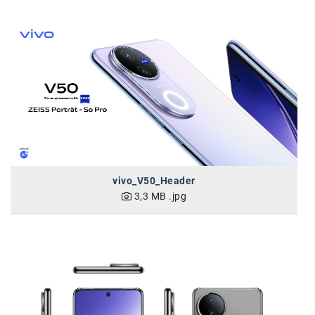
karriere.at
Ketchum GmbH
Kinderwunschzentrum
Kostenwahrheit
Kyndryl
LWND
Mastercard
vivo_V50_Header
3,3 MB
.jpg
NEOH
Nespresso
Neudoerfler
OBI