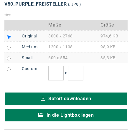
Braun
V50_PURPLE_FREISTELLER
(. JPG )
BRP-Rotax
vivo
Bundesdenkmalamt
Maße
Größe
Calle Libre
Original
3000 x 2768
974,6 KB
DDB Wien
Medium
1200 x 1108
98,9 KB
Small
600 x 554
35,3 KB
Enkeltaugliches Österreich
Custom
Gillette
x
Gillette Venus
GrECo
Sofort downloaden
GYNIAL
In die Lightbox legen
Helvetia Österreich
Interzero