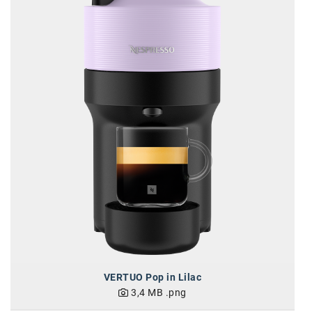
Oral-B
PAYBACK
Planted
PwC
P&G
RIC
Schiefer Rechtsanwälte
Security KAG
smart
Smile Österreich
Strategie Austria
VERTUO Pop in Lilac
3,4 MB
.png
Strategy&