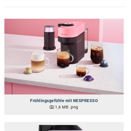
karriere.at
Ketchum GmbH
Kinderwunschzentrum
Kostenwahrheit
Kyndryl
LWND
Mastercard
NEOH
Nespresso
Frühlingsgefühle mit NESPRESSO
1,6 MB
.png
Neudoerfler
OBI