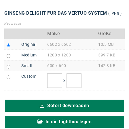
Braun
BRP-Rotax
GINSENG DELIGHT FÜR DAS VERTUO SYSTEM
(. PNG )
Bundesdenkmalamt
Nespresso
Maße
Größe
Calle Libre
Original
6602 x 6602
10,5 MB
DDB Wien
Medium
1200 x 1200
399,7 KB
Enkeltaugliches Österreich
Small
600 x 600
142,8 KB
Gillette
Custom
Gillette Venus
x
GrECo
GYNIAL
Sofort downloaden
Helvetia Österreich
In die Lightbox legen
Interzero