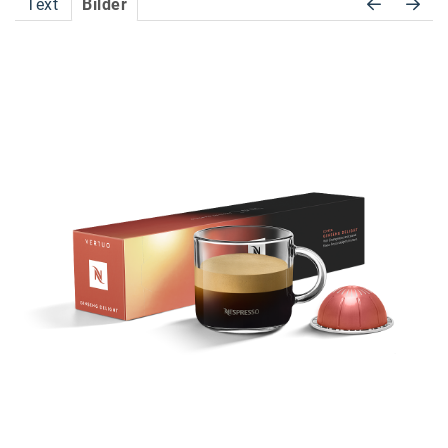
Text
Bilder
Accessiway
Accor
ALC
Anadi Bank
Arthur D. Little
Bake the Shape
BBDO Wien
bellaflora
Be.See.
BISON
Brandl Talos