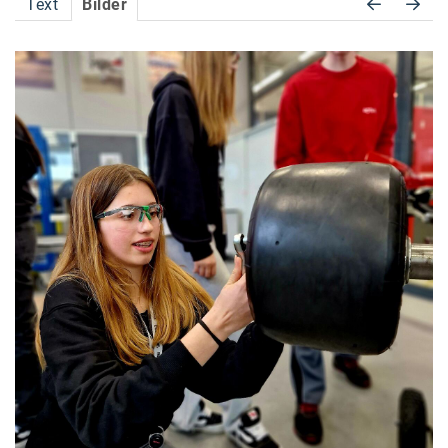
Text
Bilder
Accessiway
Accor
ALC
Anadi Bank
Arthur D. Little
Bake the Shape
BBDO Wien
bellaflora
Be.See.
BISON
Brandl Talos