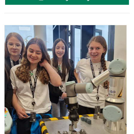
karriere.at
Ketchum GmbH
Kinderwunschzentrum
Kostenwahrheit
Kyndryl
LWND
Mastercard
NEOH
Nespresso
Neudoerfler
OBI