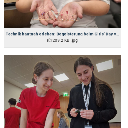
SW Umwelttechnik
TEDAI
TheVentury
Technik hautnah erleben: Begeisterung beim Girls’ Day von BRP-Rotax
VELUX
209,2 KB
.jpg
vivo
WALTER GROUP
WEB Windenergie AG
WEconomy - Diversity works!
Calle Libre
ÖZSV
Media