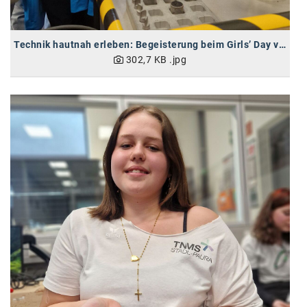
Oral-B
PAYBACK
Technik hautnah erleben: Begeisterung beim Girls’ Day von BRP-Rotax
Planted
302,7 KB
.jpg
PwC
P&G
RIC
Schiefer Rechtsanwälte
Security KAG
smart
Smile Österreich
Strategie Austria
Strategy&