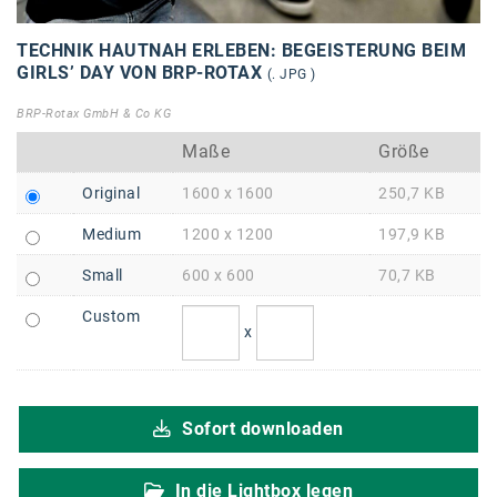
Braun
BRP-Rotax
TECHNIK HAUTNAH ERLEBEN: BEGEISTERUNG BEIM
GIRLS’ DAY VON BRP-ROTAX
(. JPG )
Bundesdenkmalamt
BRP-Rotax GmbH & Co KG
Calle Libre
Maße
Größe
DDB Wien
Original
1600 x 1600
250,7 KB
Enkeltaugliches Österreich
Medium
1200 x 1200
197,9 KB
Gillette
Small
600 x 600
70,7 KB
Gillette Venus
Custom
x
GrECo
GYNIAL
Sofort downloaden
Helvetia Österreich
Interzero
In die Lightbox legen