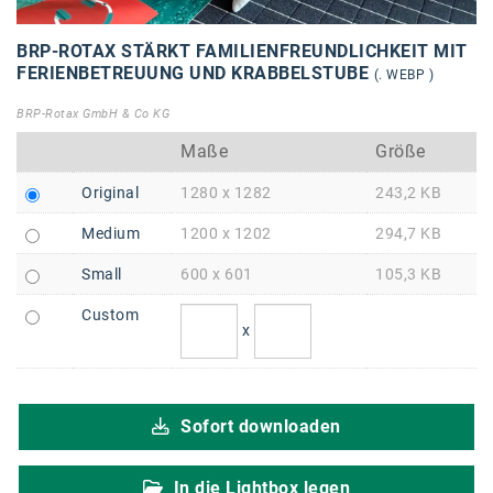
Braun
BRP-Rotax
BRP-ROTAX STÄRKT FAMILIENFREUNDLICHKEIT MIT
FERIENBETREUUNG UND KRABBELSTUBE
(. WEBP )
Bundesdenkmalamt
BRP-Rotax GmbH & Co KG
Calle Libre
Maße
Größe
DDB Wien
Original
1280 x 1282
243,2 KB
Enkeltaugliches Österreich
Medium
1200 x 1202
294,7 KB
Gillette
Small
600 x 601
105,3 KB
Gillette Venus
Custom
x
GrECo
GYNIAL
Sofort downloaden
Helvetia Österreich
Interzero
In die Lightbox legen