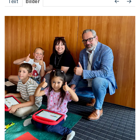
Text
Bilder
Accessiway
Accor
ALC
Anadi Bank
Arthur D. Little
Bake the Shape
BBDO Wien
bellaflora
Be.See.
BISON
Brandl Talos