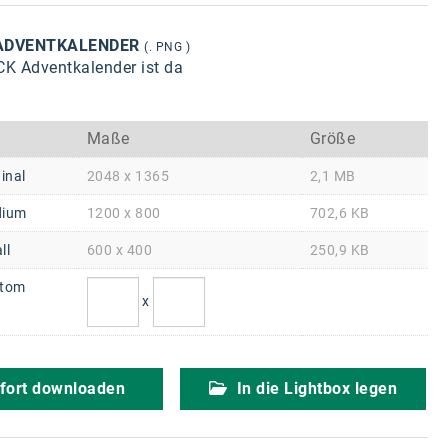
ADVENTKALENDER
(. PNG )
K Adventkalender ist da
Maße
Größe
inal
2048 x 1365
2,1 MB
ium
1200 x 800
702,6 KB
ll
600 x 400
250,9 KB
tom
x
fort downloaden
In die Lightbox legen