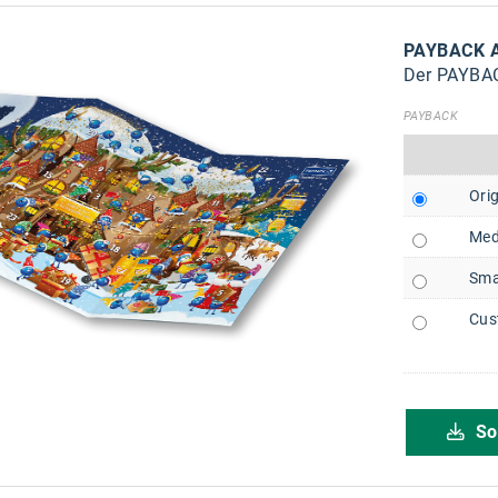
PAYBACK 
Der PAYBAC
PAYBACK
Orig
Med
Sma
Cus
So