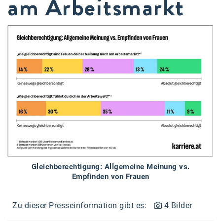
am Arbeitsmarkt
Braun
BRP-Rotax
Bundesdenkmalamt
Calle Libre
DDB Wien
Enkeltaugliches Österreich
Gillette
Gillette Venus
GrECo
Gleichberechtigung: Allgemeine Meinung vs.
GYNIAL
Empfinden von Frauen
Helvetia Österreich
Zu dieser Presseinformation gibt es:
4 Bilder
Interzero