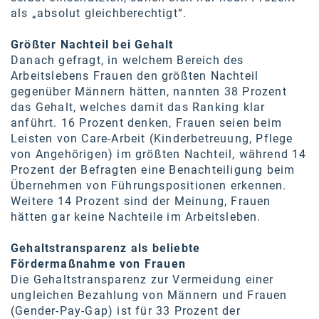
als „absolut gleichberechtigt“.
SW Umwelttechnik
Größter Nachteil bei Gehalt
TEDAI
Danach gefragt, in welchem Bereich des
TheVentury
Arbeitslebens Frauen den größten Nachteil
gegenüber Männern hätten, nannten 38 Prozent
VELUX
das Gehalt, welches damit das Ranking klar
anführt. 16 Prozent denken, Frauen seien beim
vivo
Leisten von Care-Arbeit (Kinderbetreuung, Pflege
von Angehörigen) im größten Nachteil, während 14
WALTER GROUP
Prozent der Befragten eine Benachteiligung beim
WEB Windenergie AG
Übernehmen von Führungspositionen erkennen.
Weitere 14 Prozent sind der Meinung, Frauen
WEconomy - Diversity works!
hätten gar keine Nachteile im Arbeitsleben.
Calle Libre
Gehaltstransparenz als beliebte
Fördermaßnahme von Frauen
ÖZSV
Die Gehaltstransparenz zur Vermeidung einer
ungleichen Bezahlung von Männern und Frauen
Media
(Gender-Pay-Gap) ist für 33 Prozent der