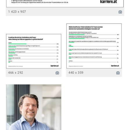
1 423 x 907
466 x 292
440 x 359