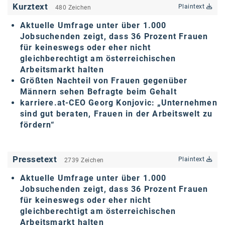
Kurztext
Plaintext
480 Zeichen
karriere.at
Aktuelle Umfrage unter über 1.000
Ketchum GmbH
Jobsuchenden zeigt, dass 36 Prozent Frauen
für keineswegs oder eher nicht
Kinderwunschzentrum
gleichberechtigt am österreichischen
Arbeitsmarkt halten
Kostenwahrheit
Größten Nachteil von Frauen gegenüber
Kyndryl
Männern sehen Befragte beim Gehalt
karriere.at-CEO Georg Konjovic: „Unternehmen
LWND
sind gut beraten, Frauen in der Arbeitswelt zu
fördern“
Mastercard
NEOH
Pressetext
Plaintext
2739 Zeichen
Nespresso
Aktuelle Umfrage unter über 1.000
Neudoerfler
Jobsuchenden zeigt, dass 36 Prozent Frauen
für keineswegs oder eher nicht
OBI
gleichberechtigt am österreichischen
Arbeitsmarkt halten