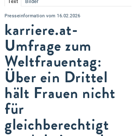
Text
Bilder
Accessiway
Presseinformation vom 16.02.2026
Accor
karriere.at-
ALC
Umfrage zum
Anadi Bank
Weltfrauentag:
Arthur D. Little
Bake the Shape
Über ein Drittel
BBDO Wien
hält Frauen nicht
bellaflora
für
Be.See.
BISON
gleichberechtigt
Brandl Talos