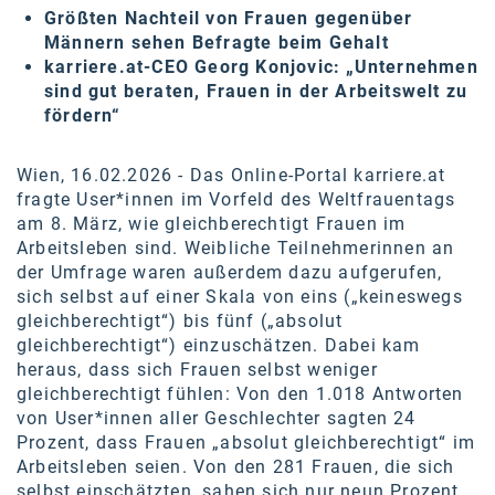
Oral-B
Größten Nachteil von Frauen gegenüber
Männern sehen Befragte beim Gehalt
PAYBACK
karriere.at-CEO Georg Konjovic: „Unternehmen
sind gut beraten, Frauen in der Arbeitswelt zu
Planted
fördern“
PwC
Wien, 16.02.2026 - Das Online-Portal karriere.at
P&G
fragte User*innen im Vorfeld des Weltfrauentags
RIC
am 8. März, wie gleichberechtigt Frauen im
Arbeitsleben sind. Weibliche Teilnehmerinnen an
Schiefer Rechtsanwälte
der Umfrage waren außerdem dazu aufgerufen,
sich selbst auf einer Skala von eins („keineswegs
Security KAG
gleichberechtigt“) bis fünf („absolut
gleichberechtigt“) einzuschätzen. Dabei kam
smart
heraus, dass sich Frauen selbst weniger
Smile Österreich
gleichberechtigt fühlen: Von den 1.018 Antworten
von User*innen aller Geschlechter sagten 24
Strategie Austria
Prozent, dass Frauen „absolut gleichberechtigt“ im
Arbeitsleben seien. Von den 281 Frauen, die sich
Strategy&
selbst einschätzten, sahen sich nur neun Prozent