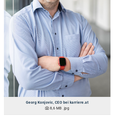
SW Umwelttechnik
TEDAI
TheVentury
VELUX
vivo
WALTER GROUP
WEB Windenergie AG
WEconomy - Diversity works!
Calle Libre
ÖZSV
Georg Konjovic, CEO bei karriere.at
8,6 MB
.jpg
Media