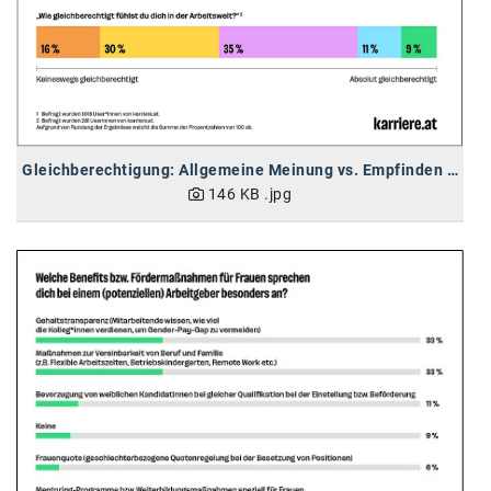
karriere.at
Ketchum GmbH
Kinderwunschzentrum
Kostenwahrheit
Gleichberechtigung: Allgemeine Meinung vs. Empfinden von Frauen
146 KB
.jpg
Kyndryl
LWND
Mastercard
NEOH
Nespresso
Neudoerfler
OBI