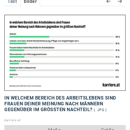
Text
Bilder
Accessiway
Accor
ALC
Anadi Bank
Arthur D. Little
Bake the Shape
BBDO Wien
bellaflora
Be.See.
IN WELCHEM BEREICH DES ARBEITSLEBENS SIND
FRAUEN DEINER MEINUNG NACH MÄNNERN
BISON
GEGENÜBER IM GRÖSSTEN NACHTEIL?
(. JPG )
Brandl Talos
karriere.at