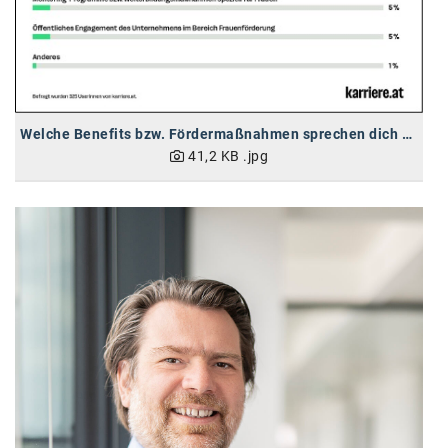
Oral-B
PAYBACK
Planted
PwC
Welche Benefits bzw. Fördermaßnahmen sprechen dich bei einem (potenziellen) Arbeitgeber besonders an?
41,2 KB
.jpg
P&G
RIC
Schiefer Rechtsanwälte
Security KAG
smart
Smile Österreich
Strategie Austria
Strategy&