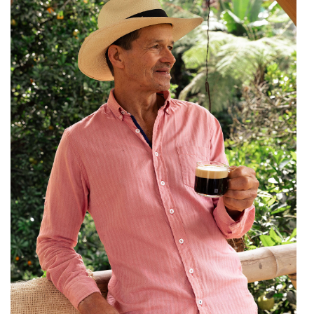
karriere.at
Ketchum GmbH
Kinderwunschzentrum
Kostenwahrheit
Kyndryl
LWND
Mastercard
NEOH
Nespresso
Neudoerfler
OBI