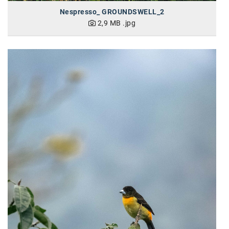
Nespresso_ GROUNDSWELL_2
SW Umwelttechnik
2,9 MB
.jpg
TEDAI
TheVentury
VELUX
vivo
WALTER GROUP
WEB Windenergie AG
WEconomy - Diversity works!
Calle Libre
ÖZSV
Media