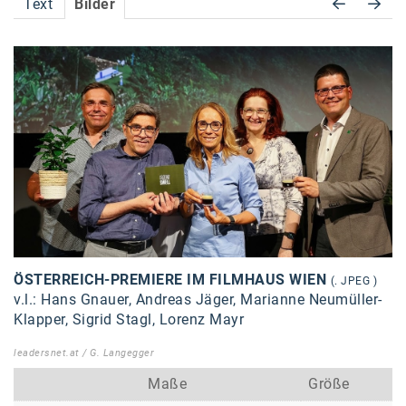
Text
Bilder
Accessiway
Accor
ALC
Anadi Bank
Arthur D. Little
Bake the Shape
BBDO Wien
bellaflora
ÖSTERREICH-PREMIERE IM FILMHAUS WIEN
(. JPEG )
v.l.: Hans Gnauer, Andreas Jäger, Marianne Neumüller-
Be.See.
Klapper, Sigrid Stagl, Lorenz Mayr
BISON
leadersnet.at / G. Langegger
Brandl Talos
Maße
Größe