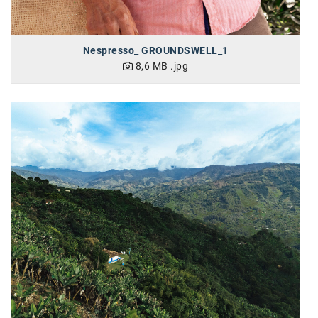
Oral-B
PAYBACK
Nespresso_ GROUNDSWELL_1
Planted
8,6 MB
.jpg
PwC
P&G
RIC
Schiefer Rechtsanwälte
Security KAG
smart
Smile Österreich
Strategie Austria
Strategy&