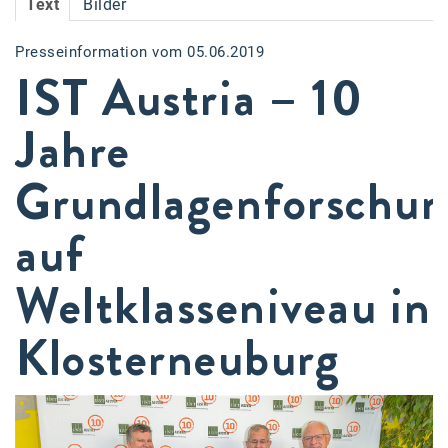
Text
Bilder
Accessiway
Presseinformation vom 05.06.2019
Accor
IST Austria – 10
ALC
Jahre
Anadi Bank
Grundlagenforschu
Arthur D. Little
Bake the Shape
auf
BBDO Wien
Weltklasseniveau in
bellaflora
Klosterneuburg
Be.See.
BISON
Brandl Talos