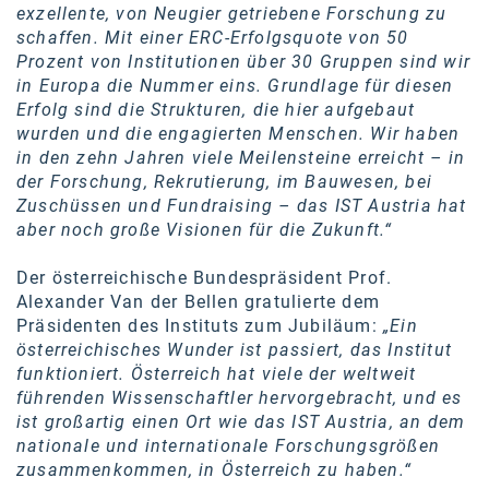
exzellente, von Neugier getriebene Forschung zu
SW Umwelttechnik
schaffen. Mit einer ERC-Erfolgsquote von 50
Prozent von Institutionen über 30 Gruppen sind wir
TEDAI
in Europa die Nummer eins. Grundlage für diesen
Erfolg sind die Strukturen, die hier aufgebaut
TheVentury
wurden und die engagierten Menschen. Wir haben
VELUX
in den zehn Jahren viele Meilensteine erreicht – in
der Forschung, Rekrutierung, im Bauwesen, bei
vivo
Zuschüssen und Fundraising – das IST Austria hat
aber noch große Visionen für die Zukunft.“
WALTER GROUP
Der österreichische Bundespräsident Prof.
WEB Windenergie AG
Alexander Van der Bellen gratulierte dem
WEconomy - Diversity works!
Präsidenten des Instituts zum Jubiläum:
„Ein
österreichisches Wunder ist passiert, das Institut
Calle Libre
funktioniert. Österreich hat viele der weltweit
führenden Wissenschaftler hervorgebracht, und es
ÖZSV
ist großartig einen Ort wie das IST Austria, an dem
nationale und internationale Forschungsgrößen
Media
zusammenkommen, in Österreich zu haben.“