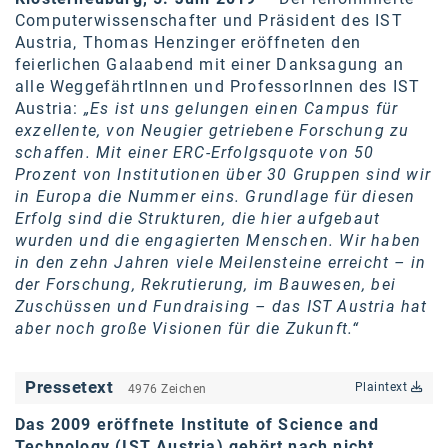
Computerwissenschafter und Präsident des IST
karriere.at
Austria, Thomas Henzinger eröffneten den
Ketchum GmbH
feierlichen Galaabend mit einer Danksagung an
alle WeggefährtInnen und ProfessorInnen des IST
Kinderwunschzentrum
Austria:
„Es ist uns gelungen einen Campus für
exzellente, von Neugier getriebene Forschung zu
Kostenwahrheit
schaffen. Mit einer ERC-Erfolgsquote von 50
Prozent von Institutionen über 30 Gruppen sind wir
Kyndryl
in Europa die Nummer eins. Grundlage für diesen
Erfolg sind die Strukturen, die hier aufgebaut
LWND
wurden und die engagierten Menschen. Wir haben
Mastercard
in den zehn Jahren viele Meilensteine erreicht – in
der Forschung, Rekrutierung, im Bauwesen, bei
NEOH
Zuschüssen und Fundraising – das IST Austria hat
aber noch große Visionen für die Zukunft.“
Nespresso
Neudoerfler
Pressetext
Plaintext
4976 Zeichen
OBI
Das 2009 eröffnete Institute of Science and
Technology (IST Austria) gehört nach nicht