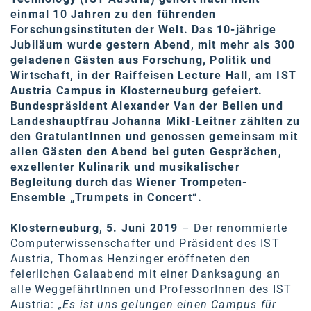
Oral-B
einmal 10 Jahren zu den führenden
Forschungsinstituten der Welt. Das 10-jährige
PAYBACK
Jubiläum wurde gestern Abend, mit mehr als 300
Planted
geladenen Gästen aus Forschung, Politik und
Wirtschaft, in der Raiffeisen Lecture Hall, am IST
PwC
Austria Campus in Klosterneuburg gefeiert.
Bundespräsident Alexander Van der Bellen und
P&G
Landeshauptfrau Johanna Mikl-Leitner zählten zu
den GratulantInnen und genossen gemeinsam mit
RIC
allen Gästen den Abend bei guten Gesprächen,
Schiefer Rechtsanwälte
exzellenter Kulinarik und musikalischer
Begleitung durch das Wiener Trompeten-
Security KAG
Ensemble „Trumpets in Concert“.
smart
Klosterneuburg, 5. Juni 2019
– Der renommierte
Computerwissenschafter und Präsident des IST
Smile Österreich
Austria, Thomas Henzinger eröffneten den
feierlichen Galaabend mit einer Danksagung an
Strategie Austria
alle WeggefährtInnen und ProfessorInnen des IST
Strategy&
Austria:
„Es ist uns gelungen einen Campus für