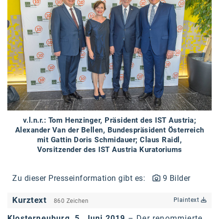
Braun
BRP-Rotax
Bundesdenkmalamt
Calle Libre
DDB Wien
Enkeltaugliches Österreich
Gillette
v.l.n.r.: Tom Henzinger, Präsident des IST Austria;
Alexander Van der Bellen, Bundespräsident Österreich
Gillette Venus
mit Gattin Doris Schmidauer; Claus Raidl,
Vorsitzender des IST Austria Kuratoriums
GrECo
GYNIAL
Zu dieser Presseinformation gibt es:
9 Bilder
Helvetia Österreich
Kurztext
Plaintext
860 Zeichen
Interzero
Klosterneuburg, 5. Juni 2019
– Der renommierte