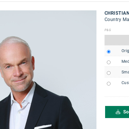
CHRISTIA
Country Ma
P&G
Orig
Med
Sma
Cus
So