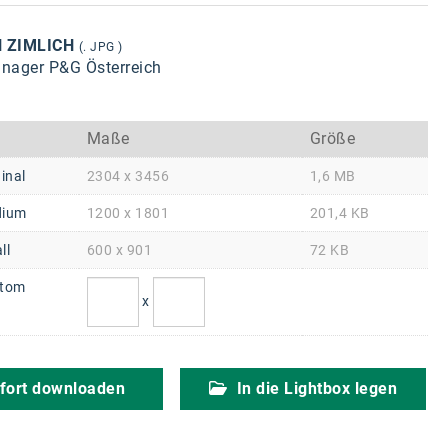
N ZIMLICH
(. JPG )
nager P&G Österreich
Maße
Größe
inal
2304 x 3456
1,6 MB
ium
1200 x 1801
201,4 KB
ll
600 x 901
72 KB
tom
x
fort downloaden
In die Lightbox legen