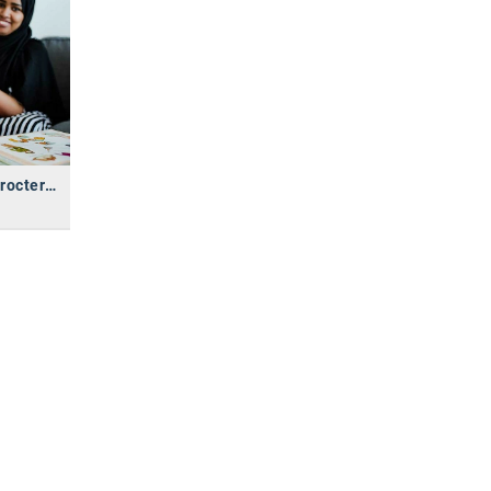
#GemeinsamStärker: Procter & Gamble (P&G) setzt im Jahr 2024 sein Engagement für wohltätige Zwecke fort