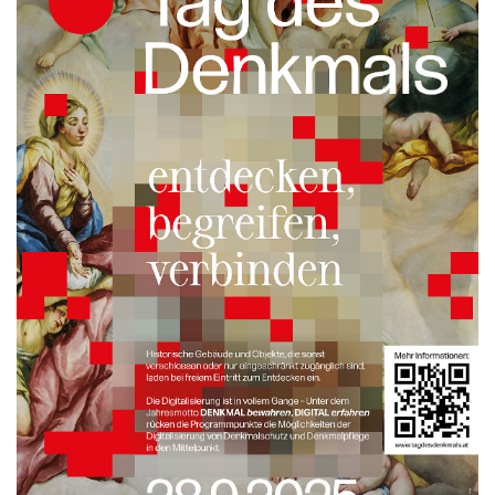
Braun
BRP-Rotax
Bundesdenkmalamt
Calle Libre
DDB Wien
Enkeltaugliches Österreich
Gillette
Gillette Venus
GrECo
GYNIAL
Helvetia Österreich
Interzero