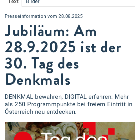
Text
Bilder
Accessiway
Presseinformation vom 28.08.2025
Accor
Jubiläum: Am
ALC
28.9.2025 ist der
Anadi Bank
30. Tag des
Arthur D. Little
Bake the Shape
Denkmals
BBDO Wien
bellaflora
DENKMAL bewahren, DIGITAL erfahren: Mehr
als 250 Programmpunkte bei freiem Eintritt in
Be.See.
Österreich neu entdecken.
BISON
Brandl Talos