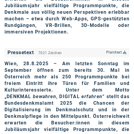
Oral-B
Jubiläumsjahr vielfältige Programmpunkte, die
Denkmale aus völlig neuen Perspektiven erlebbar
PAYBACK
machen – etwa durch Web-Apps, GPS-gestützten
Planted
Rundgängen, VR-Brillen, 3D-Modelle oder
immersiven Projektionen.
PwC
P&G
Pressetext
Plaintext
7021 Zeichen
RIC
Wien, 28.8.2025 – Am letzten Sonntag im
September öffnen zum bereits 30. Mal in
Schiefer Rechtsanwälte
Österreich mehr als 250 Programmpunkte bei
Security KAG
freiem Eintritt ihre Türen für Familien und
Kulturinteressierte. Unter dem Motto
smart
„DENKMAL
bewahren
, DIGITAL
erfahren
“ stellt das
Bundesdenkmalamt 2025 die Chancen der
Smile Österreich
Digitalisierung im Denkmalschutz und in der
Denkmalpflege in den Mittelpunkt. Österreichweit
Strategie Austria
erwarten die Besucher:innen in diesem
Jubiläumsjahr vielfältige Programmpunkte, die
Strategy&