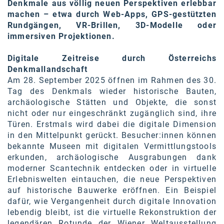
Denkmale aus völlig neuen Perspektiven erlebbar
SW Umwelttechnik
machen – etwa durch Web-Apps, GPS-gestützten
Rundgängen, VR-Brillen, 3D-Modelle oder
TEDAI
immersiven Projektionen.
TheVentury
Digitale Zeitreise durch Österreichs
Denkmallandschaft
VELUX
Am 28. September 2025 öffnen im Rahmen des 30.
vivo
Tag des Denkmals wieder historische Bauten,
archäologische Stätten und Objekte, die sonst
WALTER GROUP
nicht oder nur eingeschränkt zugänglich sind, ihre
Türen. Erstmals wird dabei die digitale Dimension
WEB Windenergie AG
in den Mittelpunkt gerückt. Besucher:innen
können
bekannte Museen mit digitalen Vermittlungstools
WEconomy - Diversity works!
erkunden, archäologische Ausgrabungen dank
moderner Scantechnik entdecken oder in virtuelle
Calle Libre
Erlebniswelten eintauchen, die neue Perspektiven
ÖZSV
auf historische Bauwerke eröffnen. Ein Beispiel
dafür, wie Vergangenheit durch digitale Innovation
Media
lebendig bleibt, ist die virtuelle Rekonstruktion der
legendäre
n
Rotunde der Wiener Weltausstellung