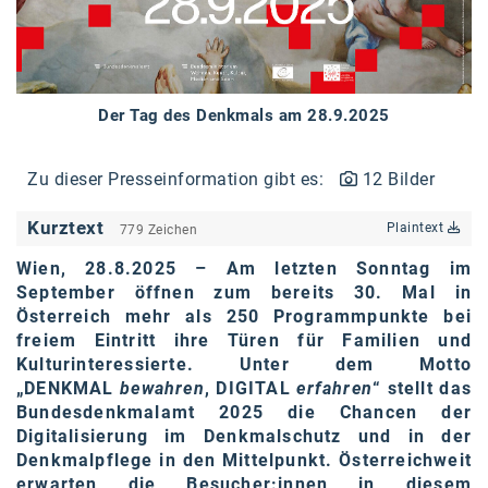
karriere.at
Ketchum GmbH
Kinderwunschzentrum
Der Tag des Denkmals am 28.9.2025
Kostenwahrheit
Zu dieser Presseinformation gibt es:
12 Bilder
Kyndryl
Kurztext
Plaintext
779 Zeichen
LWND
Wien, 28.8.2025 – Am letzten Sonntag im
Mastercard
September öffnen zum bereits 30. Mal in
Österreich mehr als 250 Programmpunkte bei
NEOH
freiem Eintritt ihre Türen für Familien und
Kulturinteressierte. Unter dem Motto
Nespresso
„DENKMAL
bewahren
, DIGITAL
erfahren
“ stellt das
Neudoerfler
Bundesdenkmalamt 2025 die Chancen der
Digitalisierung im Denkmalschutz und in der
OBI
Denkmalpflege in den Mittelpunkt. Österreichweit
erwarten die Besucher:innen in diesem