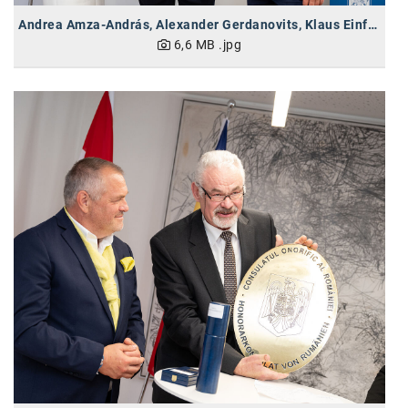
SW Umwelttechnik
Andrea Amza-András, Alexander Gerdanovits, Klaus Einfalt (vlnr)
6,6 MB
.jpg
TEDAI
TheVentury
VELUX
vivo
WALTER GROUP
WEB Windenergie AG
WEconomy - Diversity works!
Calle Libre
ÖZSV
Media