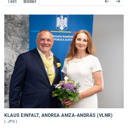
Text
Bilder
Accessiway
Accor
ALC
Anadi Bank
Arthur D. Little
Bake the Shape
BBDO Wien
bellaflora
Be.See.
BISON
KLAUS EINFALT, ANDREA AMZA-ANDRÁS (VLNR)
Brandl Talos
(. JPG )