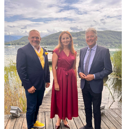
karriere.at
Ketchum GmbH
Kinderwunschzentrum
Kostenwahrheit
Kyndryl
LWND
Mastercard
NEOH
Nespresso
Neudoerfler
OBI