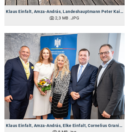
Klaus Einfalt, Amza-András, Landeshauptmann Peter Kaiser, Cornelius Granig (vlnr)
2,3 MB
.JPG
Klaus Einfalt, Amza-András, Elke Einfalt, Cornelius Granig, Meinrad Höfferer (vlnr)