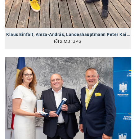
Oral-B
PAYBACK
Planted
Klaus Einfalt, Amza-András, Landeshauptmann Peter Kaiser (vlnr)
PwC
2 MB
.JPG
P&G
RIC
Schiefer Rechtsanwälte
Security KAG
smart
Smile Österreich
Strategie Austria
Strategy&