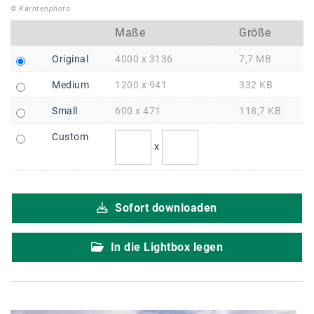
Braun
© Kärntenphoto
BRP-Rotax
Maße
Größe
Bundesdenkmalamt
Original
4000 x 3136
7,7 MB
Calle Libre
Medium
1200 x 941
332 KB
Small
600 x 471
118,7 KB
DDB Wien
Custom
Enkeltaugliches Österreich
x
Gillette
Gillette Venus
Sofort downloaden
GrECo
In die Lightbox legen
GYNIAL
Helvetia Österreich
Interzero