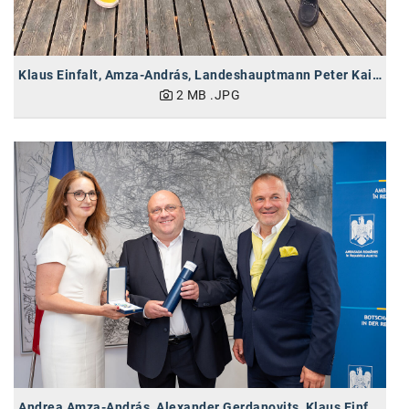
Oral-B
PAYBACK
Planted
Klaus Einfalt, Amza-András, Landeshauptmann Peter Kaiser (vlnr)
2 MB
.JPG
PwC
P&G
RIC
Schiefer Rechtsanwälte
Security KAG
smart
Smile Österreich
Strategie Austria
Strategy&
Andrea Amza-András, Alexander Gerdanovits, Klaus Einfalt (vlnr)