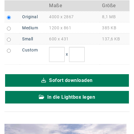
Braun
Maße
Größe
BRP-Rotax
Original
4000 x 2867
8,1 MB
Bundesdenkmalamt
Medium
1200 x 861
385 KB
Calle Libre
Small
600 x 431
137,6 KB
DDB Wien
Custom
x
Enkeltaugliches Österreich
Gillette
Sofort downloaden
Gillette Venus
GrECo
In die Lightbox legen
GYNIAL
Helvetia Österreich
Interzero