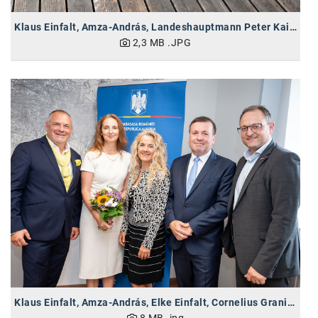
Klaus Einfalt, Amza-András, Landeshauptmann Peter Kaiser, Cornelius Granig (vlnr)
2,3 MB
.JPG
Klaus Einfalt, Amza-András, Elke Einfalt, Cornelius Granig, Meinrad Höfferer (vlnr)
8 MB
.jpg