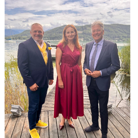
karriere.at
Ketchum GmbH
Kinderwunschzentrum
Kostenwahrheit
Kyndryl
LWND
Mastercard
NEOH
Nespresso
Neudoerfler
OBI