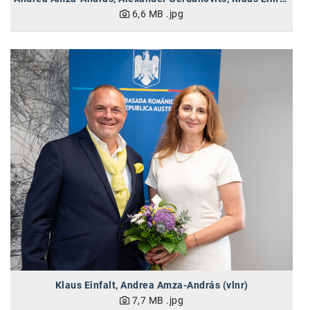
6,6 MB
.jpg
SW Umwelttechnik
TEDAI
TheVentury
VELUX
vivo
WALTER GROUP
WEB Windenergie AG
WEconomy - Diversity works!
Calle Libre
ÖZSV
Klaus Einfalt, Andrea Amza-András (vlnr)
Media
7,7 MB
.jpg