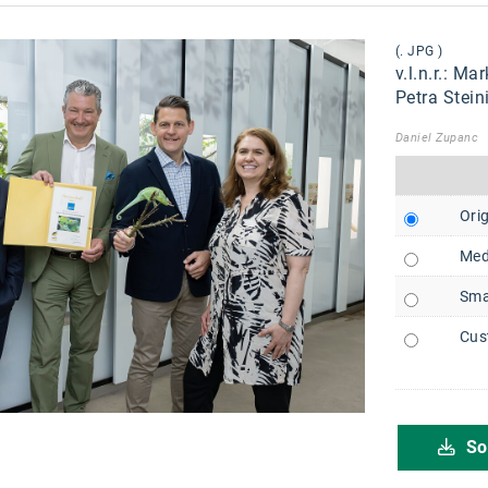
(. JPG )
v.l.n.r.: M
Petra Stein
Daniel Zupanc
Orig
Med
Sma
Cus
So