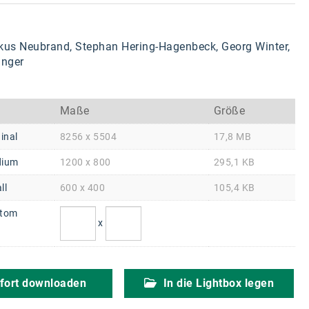
arkus Neubrand, Stephan Hering-Hagenbeck, Georg Winter,
inger
Maße
Größe
inal
8256 x 5504
17,8 MB
ium
1200 x 800
295,1 KB
ll
600 x 400
105,4 KB
tom
x
fort downloaden
In die Lightbox legen