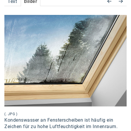
Text
Bilder
Accessiway
Accor
ALC
Anadi Bank
Arthur D. Little
Bake the Shape
BBDO Wien
bellaflora
Be.See.
BISON
(. JPG )
Kondenswasser an Fensterscheiben ist häufig ein
Brandl Talos
Zeichen für zu hohe Luftfeuchtigkeit im Innenraum.