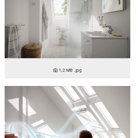
Oral-B
PAYBACK
Planted
PwC
P&G
RIC
1,2 MB
.jpg
Schiefer Rechtsanwälte
Security KAG
smart
Smile Österreich
Strategie Austria
Strategy&