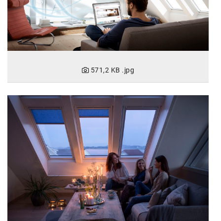
SW Umwelttechnik
TEDAI
TheVentury
VELUX
571,2 KB
.jpg
vivo
WALTER GROUP
WEB Windenergie AG
WEconomy - Diversity works!
Calle Libre
ÖZSV
Media