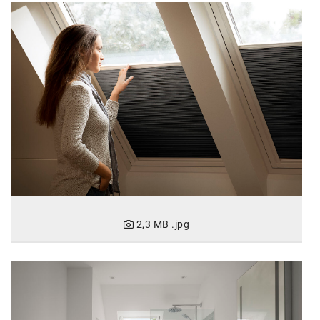
karriere.at
Ketchum GmbH
Kinderwunschzentrum
Kostenwahrheit
Kyndryl
LWND
Mastercard
NEOH
2,3 MB
.jpg
Nespresso
Neudoerfler
OBI