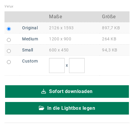
Braun
Velux
BRP-Rotax
Maße
Größe
Bundesdenkmalamt
Original
2126 x 1593
897,7 KB
Calle Libre
Medium
1200 x 900
264 KB
DDB Wien
Small
600 x 450
94,3 KB
Enkeltaugliches Österreich
Custom
x
Gillette
Gillette Venus
Sofort downloaden
GrECo
GYNIAL
In die Lightbox legen
Helvetia Österreich
Interzero