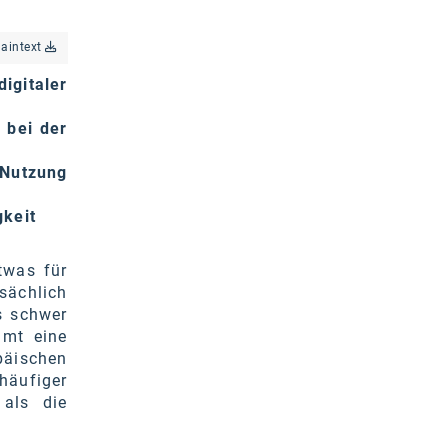
laintext
igitaler
 bei der
 Nutzung
gkeit
etwas für
sächlich
s schwer
mmt eine
päischen
 häufiger
 als die