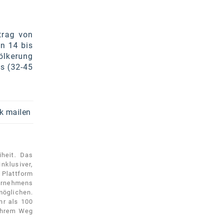
trag von
on 14 bis
ölkerung
ls (32-45
k mailen
iheit. Das
nklusiver,
Plattform
ternehmens
öglichen.
hr als 100
 ihrem Weg