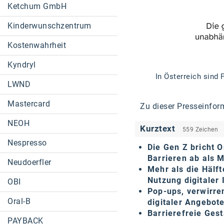
Ketchum GmbH
Kinderwunschzentrum
Kostenwahrheit
Kyndryl
In Österreich sind 
LWND
Mastercard
Zu dieser Presseinfor
NEOH
Kurztext
559 Zeichen
Nespresso
Die Gen Z bricht 
Barrieren ab als 
Neudoerfler
Mehr als die Hälft
Nutzung digitaler 
OBI
Pop-ups, verwirre
Oral-B
digitaler Angebot
Barrierefreie Gest
PAYBACK