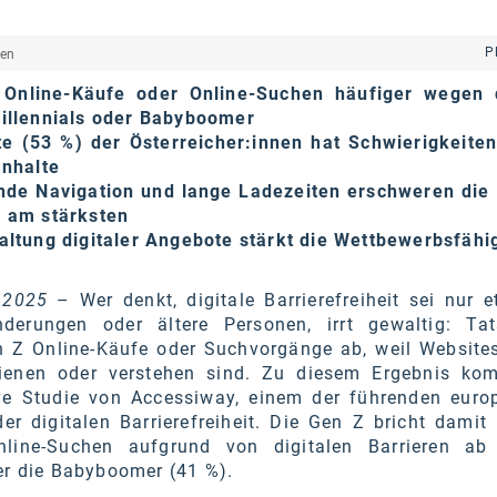
P
hen
 Online-Käufe oder Online-Suchen häufiger wegen d
Millennials oder Babyboomer
te (53 %) der Österreicher:innen hat Schwierigkeiten
Inhalte
nde Navigation und lange Ladezeiten erschweren die
e am stärksten
altung digitaler Angebote stärkt die Wettbewerbsfähi
 2025
– Wer denkt, digitale Barrierefreiheit sei nur 
erungen oder ältere Personen, irrt gewaltig: Tat
 Z Online-Käufe oder Suchvorgänge ab, weil Website
dienen oder verstehen sind. Zu diesem Ergebnis ko
ive Studie von Accessiway, einem der führenden euro
er digitalen Barrierefreiheit. Die Gen Z bricht damit
nline-Suchen aufgrund von digitalen Barrieren ab
er die Babyboomer (41 %).