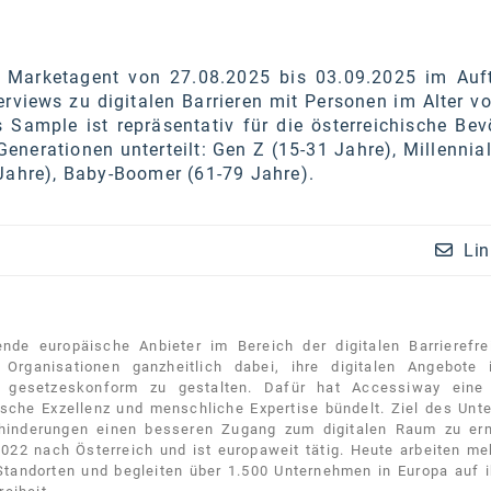
e Marketagent von 27.08.2025 bis 03.09.2025 im Auf
rviews zu digitalen Barrieren mit Personen im Alter v
 Sample ist repräsentativ für die österreichische Bev
Generationen unterteilt: Gen Z (15-31 Jahre), Millennia
Jahre), Baby-Boomer (61-79 Jahre).
Lin
nde europäische Anbieter im Bereich der digitalen Barrierefre
Organisationen ganzheitlich dabei, ihre digitalen Angebote i
d gesetzeskonform zu gestalten. Dafür hat Accessiway eine 
gische Exzellenz und menschliche Expertise bündelt. Ziel des Un
hinderungen einen besseren Zugang zum digitalen Raum zu erm
022 nach Österreich und ist europaweit tätig. Heute arbeiten me
r Standorten und begleiten über 1.500 Unternehmen in Europa auf