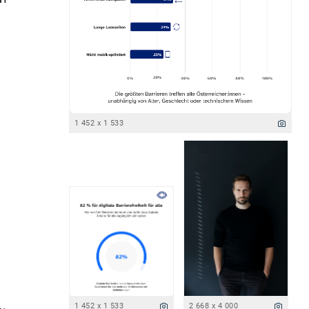
1 452 x 1 533
1 452 x 1 533
2 668 x 4 000