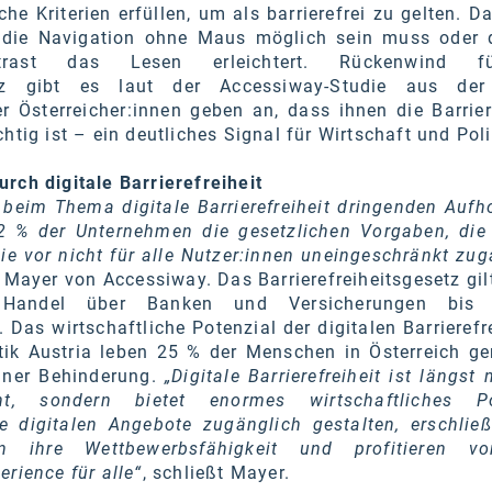
he Kriterien erfüllen, um als barrierefrei zu gelten. D
 die Navigation ohne Maus möglich sein muss oder 
ntrast das Lesen erleichtert. Rückenwind 
esetz gibt es laut der Accessiway-Studie aus der
 Österreicher:innen geben an, dass ihnen die Barriere
htig ist – ein deutliches Signal für Wirtschaft und Poli
rch digitale Barrierefreiheit
s beim Thema digitale Barrierefreiheit dringenden Aufh
t 2 % der Unternehmen die gesetzlichen Vorgaben, die
e vor nicht für alle Nutzer:innen uneingeschränkt zug
 Mayer von Accessiway. Das Barrierefreiheitsgesetz gilt
andel über Banken und Versicherungen bis
Das wirtschaftliche Potenzial der digitalen Barrierefre
stik Austria leben 25 % der Menschen in Österreich g
einer Behinderung.
„Digitale Barrierefreiheit ist längst 
ht, sondern bietet enormes wirtschaftliches Po
e digitalen Angebote zugänglich gestalten, erschlie
ern ihre Wettbewerbsfähigkeit und profitieren v
erience für alle“
, schließt Mayer.