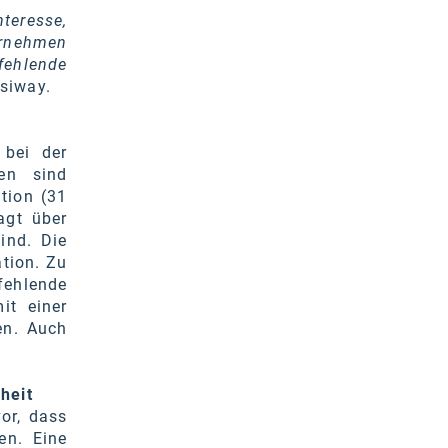
nteresse,
ernehmen
fehlende
ssiway.
 bei der
en sind
tion (31
agt über
ind. Die
tion. Zu
fehlende
it einer
en. Auch
heit
vor, dass
en. Eine