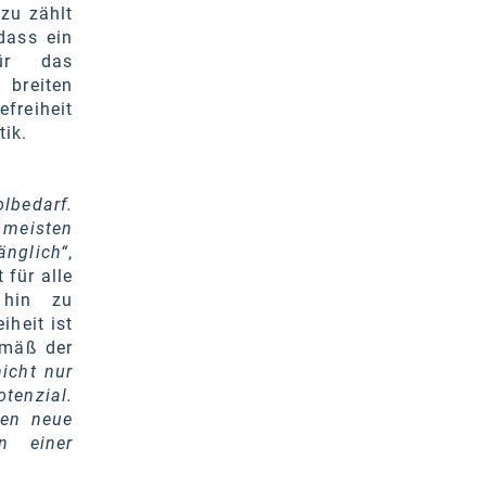
azu zählt
dass ein
für das
 breiten
freiheit
tik.
olbedarf.
 meisten
änglich“
,
 für alle
 hin zu
iheit ist
emäß der
nicht nur
tenzial.
ßen neue
on einer