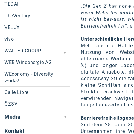
TEDAI
„Die Gen Z hat hohe A
wenn Websites unüber
TheVentury
ist nicht bewusst, w
Barrierefreiheit ist“
, 
VELUX
vivo
Unterschiedliche Her
Mehr als die Hälfte
WALTER GROUP
Nutzung von Websi
ablenkende Werbung o
WEB Windenergie AG
%) und langen Ladeze
digitale Angebote, d
WEconomy - Diversity
Accessiway-Studie fa
works!
kleine Schriften sin
Struktur erschwert 
Calle Libre
verwirrenden Naviga
ÖZSV
lange Ladezeiten frust
Media
Barrierefreiheitsgese
Seit dem 28. Juni 202
Kontakt
Unternehmen ihre W