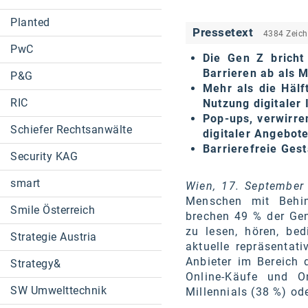
Planted
Pressetext
4384 Zeic
PwC
Die Gen Z bricht
Barrieren ab als 
P&G
Mehr als die Hälf
RIC
Nutzung digitaler 
Pop-ups, verwirre
Schiefer Rechtsanwälte
digitaler Angebot
Barrierefreie Gest
Security KAG
smart
Wien, 17. September
Menschen mit Behind
Smile Österreich
brechen 49 % der Gen
zu lesen, hören, be
Strategie Austria
aktuelle repräsentat
Anbieter im Bereich d
Strategy&
Online-Käufe und O
SW Umwelttechnik
Millennials (38 %) od