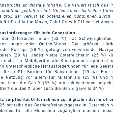
nsprüche an digitale Inhalte. Sie verliert rasch das I
sichtlich gestaltet sind. Vielen österreichischen Unt
ie groß der Verlust an potenziellen Kund:innen durch 
erklärt Paul Anton Mayer, Chief Growth Officer bei Acce
ausforderungen für jede Generation
 der Österreicher:innen (53 %) hat Schwierigkeiten
tes, Apps oder Online-Shops. Die größten Hürd
der Pop-ups (38 %), gefolgt von verwirrender Naviga
iten (29 %). Jede:r vierte Österreicher:in (25 %) kl
ie nicht für Mobilgeräte wie Smartphones optimiert s
nd unterschiedliche Herausforderungen für jede Genera
d die größte Barriere für Babyboomer (29 %). Eine 
die Nutzung vor allem für Millennials (25 %) und m
tion kann die Gen X (37 %) am schlechtesten umgeh
riert die Gen X, aber auch die Gen Z (jeweils 34 %).
tz verpflichtet Unternehmen zur digitalen Barrierefrei
5 schreibt das Barrierefreiheitsgesetz in Österreich 
ebsites für alle Menschen zugänglich machen müss