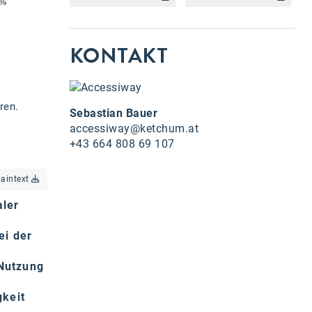
KONTAKT
ren.
Sebastian Bauer
accessiway@ketchum.at
+43 664 808 69 107
laintext
aler
ei der
 Nutzung
gkeit