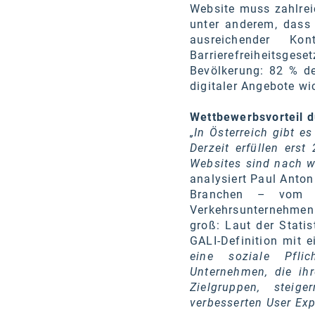
Website muss zahlreic
unter anderem, dass
ausreichender Ko
Barrierefreiheitsg
Bevölkerung: 82 % der
digitaler Angebote wic
Wettbewerbsvorteil du
„In Österreich gibt e
Derzeit erfüllen ers
Websites sind nach wi
analysiert Paul Anton
Branchen – vom H
Verkehrsunternehmen. 
groß: Laut der Stati
GALI-Definition mit 
eine soziale Pflic
Unternehmen, die ihr
Zielgruppen, steig
verbesserten User Exp