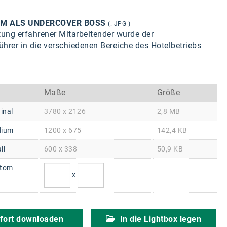
IM ALS UNDERCOVER BOSS
(. JPG )
tung erfahrener Mitarbeitender wurde der
hrer in die verschiedenen Bereiche des Hotelbetriebs
Maße
Größe
inal
3780 x 2126
2,8 MB
ium
1200 x 675
142,4 KB
ll
600 x 338
50,9 KB
tom
x
fort downloaden
In die Lightbox legen