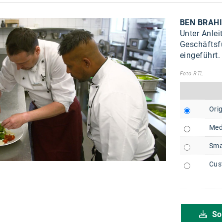
BEN BRAH
Unter Anlei
Geschäftsfü
eingeführt.
Foto RTL
Orig
Med
Sma
Cus
So