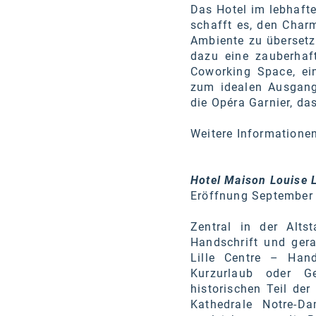
Das Hotel im lebhaft
schafft es, den Char
Ambiente zu übersetz
dazu eine zauberhaft
Coworking Space, ei
zum idealen Ausgangs
die Opéra Garnier, d
Weitere Informatione
Hotel Maison Louise L
Eröffnung September
Zentral in der Alts
Handschrift und ger
Lille Centre – Hand
Kurzurlaub oder Ge
historischen Teil de
Kathedrale Notre-Da