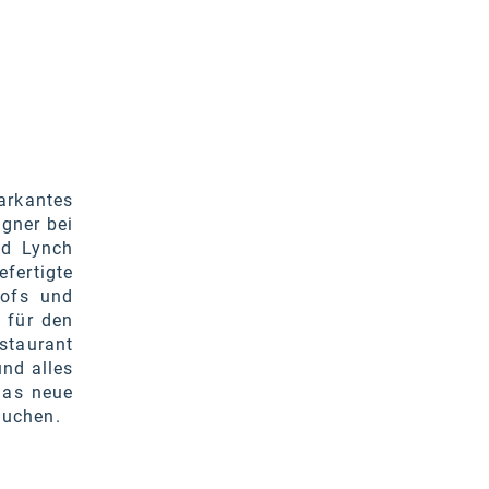
arkantes
igner bei
id Lynch
ertigte
hofs und
 für den
staurant
und alles
das neue
 suchen.