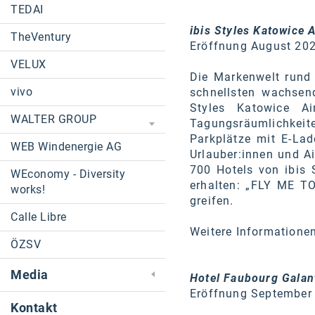
TEDAI
ibis Styles Katowice 
TheVentury
Eröffnung August 20
VELUX
Die Markenwelt rund 
vivo
schnellsten wachsen
Styles Katowice A
WALTER GROUP
Tagungsräumlichkeit
Parkplätze mit E-Lad
WEB Windenergie AG
Urlauber:innen und Ai
700 Hotels von ibis 
WEconomy - Diversity
erhalten: „FLY ME TO
works!
greifen.
Calle Libre
Weitere Informatione
ÖZSV
Media
Hotel Faubourg Galan
Eröffnung September
Kontakt