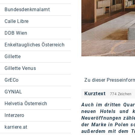
Bundesdenkmalamt
Calle Libre
DDB Wien
Enkeltaugliches Österreich
Gillette
Gillette Venus
Zu dieser Presseinfor
GrECo
GYNIAL
Kurztext
774 Zeichen
Helvetia Österreich
Auch im dritten Quar
neuen Hotels und k
Interzero
Neueröffnungen zähl
der Marke in Polen s
karriere.at
außerdem mit dem Tr