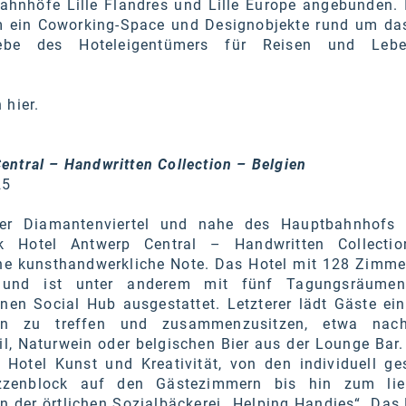
Bahnhöfe Lille Flandres und Lille Europe angebunden. 
em ein Coworking-Space und Designobjekte rund um d
iebe des Hoteleigentümers für Reisen und Leben
n
hier
.
ntral – Handwritten Collection – Belgien
25
ner Diamantenviertel und nahe des Hauptbahnhofs 
 Hotel Antwerp Central – Handwritten Collectio
ine kunsthandwerkliche Note. Das Hotel mit 128 Zimmer
 und ist unter anderem mit fünf Tagungsräumen
nen Social Hub ausgestattet. Letzterer lädt Gäste ein
n zu treffen und zusammenzusitzen, etwa nac
l, Naturwein oder belgischen Bier aus der Lounge Bar.
 Hotel Kunst und Kreativität, von den individuell ges
zenblock auf den Gästezimmern bis hin zum lieb
der örtlichen Sozialbäckerei „Helping Handies“. Das H