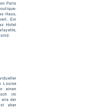
on Paris
outique-
as Haus,
ert. Ein
as Hotel
fayette,
 sind.
idueller
n Louise
ür einen
isch im
 wie der
ist aber