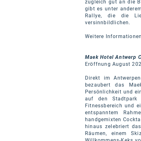
zugleich gut an die 
gibt es unter ander
Rallye, die die L
versinnbildlichen.
Weitere Informatione
Maek Hotel Antwerp Ce
Eröffnung August 20
Direkt im Antwerpe
bezaubert das Maek
Persönlichkeit und e
auf den Stadtpark
Fitnessbereich und ei
entspanntem Rahme
handgemixten Cocktai
hinaus zelebriert das
Räumen, einem Skiz
Willkommens-Keks von 