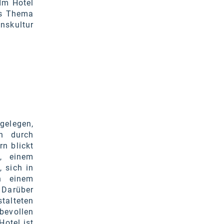
Im Hotel
as Thema
skultur
gelegen,
n durch
n blickt
, einem
, sich in
h einem
 Darüber
talteten
evollen
otel ist