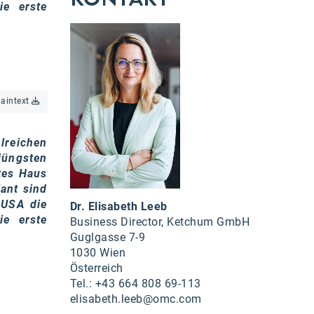
ie erste
laintext
lreichen
jüngsten
tes Haus
ant sind
 USA die
Dr. Elisabeth Leeb
ie erste
Business Director, Ketchum GmbH
Guglgasse 7-9
1030 Wien
Österreich
Tel.: +43 664 808 69-113
elisabeth.leeb@omc.com