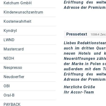
Eröffnung des weltw
Ketchum GmbH
Adresse der Premium
Kinderwunschzentrum
Kostenwahrheit
Kyndryl
Pressetext
10864 Zei
LWND
Liebes Redaktionstea
auch im dritten Quar
Mastercard
neuen Hotels und k
NEOH
Neueröffnungen zähl
der Marke in Polen s
Nespresso
außerdem mit dem Tr
Eröffnung des weltw
Neudoerfler
Adresse der Premium
OBI
Herzliche Grüße
Ihr Accor-Team
Oral-B
PAYBACK