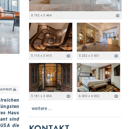
8 192 x 5 464
5 115 x 3 410
5 252 x 3 501
laintext
5 181 x 3 454
6 000 x 4 002
lreichen
jüngsten
weitere ...
tes Haus
ant sind
KONTAKT
 USA die