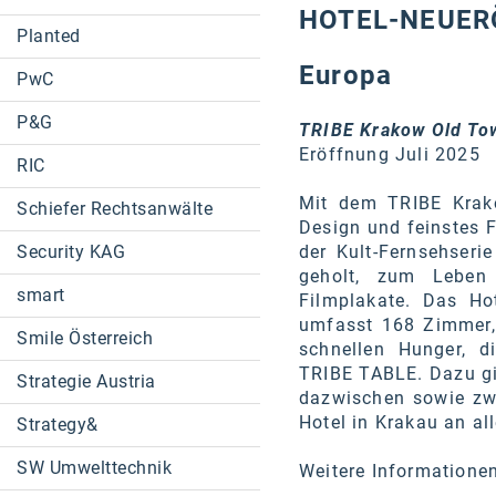
HOTEL-NEUE
Planted
Europa
PwC
P&G
TRIBE Krakow Old To
Eröffnung Juli 2025
RIC
Mit dem TRIBE Krako
Schiefer Rechtsanwälte
Design und feinstes F
der Kult-Fernsehseri
Security KAG
geholt, zum Leben 
smart
Filmplakate. Das Ho
umfasst 168 Zimmer, 
Smile Österreich
schnellen Hunger, d
TRIBE TABLE. Dazu gib
Strategie Austria
dazwischen sowie zw
Hotel in Krakau an al
Strategy&
SW Umwelttechnik
Weitere Informatione