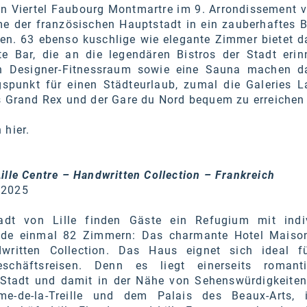
en Viertel Faubourg Montmartre im 9. Arrondissement v
me der französischen Hauptstadt in ein zauberhaftes B
en. 63 ebenso kuschlige wie elegante Zimmer bietet d
e Bar, die an die legendären Bistros der Stadt erinn
n Designer-Fitnessraum sowie eine Sauna machen d
punkt für einen Städteurlaub, zumal die Galeries La
as Grand Rex und der Gare du Nord bequem zu erreichen
n
hier
.
ille Centre – Handwritten Collection – Frankreich
 2025
tadt von Lille finden Gäste ein Refugium mit indiv
ade einmal 82 Zimmern: Das charmante Hotel Maiso
written Collection. Das Haus eignet sich ideal f
schäftsreisen. Denn es liegt einerseits romant
r Stadt und damit in der Nähe von Sehenswürdigkeiten
me-de-la-Treille und dem Palais des Beaux-Arts, 