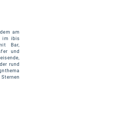
n dem am
 im ibis
it Bar,
sfer und
eisende,
 der rund
ignthema
 Sternen