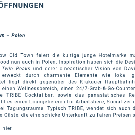
RÖFFNUNGEN
wn – Polen
w Old Town feiert die kultige junge Hotelmarke m
ood nun auch in Polen. Inspiration haben sich die Des
e
Twin Peaks
und derer cineastischer Vision von Dav
erweckt durch charmante Elemente wie lokal gef
tel liegt direkt gegenüber des Krakauer Hauptbahn
einen Wellnessbereich, einen 24/7-Grab-&-Go-Counter
ie TRIBE Cocktailbar, sowie das panasiatisches Re
t es einen Loungebereich für Arbeitstiere, Socializer 
ei Tagungsräume. Typisch TRIBE, wendet sich auch 
le Gäste, die eine schicke Unterkunft zu fairen Preisen
n
hier
.