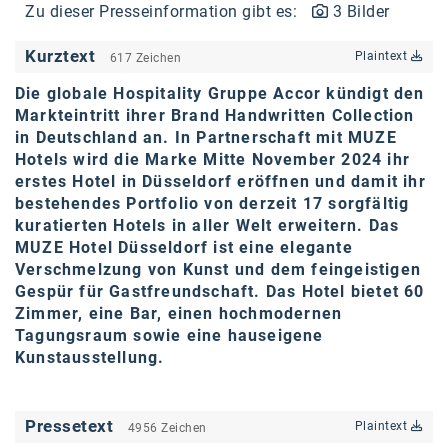
Zu dieser Presseinformation gibt es:
3 Bilder
karriere.at
Kurztext
Plaintext
617 Zeichen
Ketchum GmbH
Die globale Hospitality Gruppe Accor kündigt den
Kinderwunschzentrum
Markteintritt ihrer Brand Handwritten Collection
in Deutschland an. In Partnerschaft mit MUZE
Kostenwahrheit
Hotels wird die Marke Mitte November 2024 ihr
Kyndryl
erstes Hotel in Düsseldorf eröffnen und damit ihr
bestehendes Portfolio von derzeit 17 sorgfältig
LWND
kuratierten Hotels in aller Welt erweitern. Das
MUZE Hotel Düsseldorf ist eine elegante
Mastercard
Verschmelzung von Kunst und dem feingeistigen
Gespür für Gastfreundschaft. Das Hotel bietet 60
NEOH
Zimmer, eine Bar, einen hochmodernen
Tagungsraum sowie eine hauseigene
Nespresso
Kunstausstellung.
Neudoerfler
OBI
Pressetext
Plaintext
4956 Zeichen