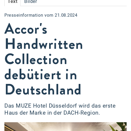
Text
Bilder
Accessiway
Presseinformation vom 21.08.2024
Accor
Accor's
ALC
Handwritten
Anadi Bank
Collection
Arthur D. Little
Bake the Shape
debütiert in
BBDO Wien
Deutschland
bellaflora
Be.See.
Das MUZE Hotel Düsseldorf wird das erste
BISON
Haus der Marke in der DACH-Region.
Brandl Talos