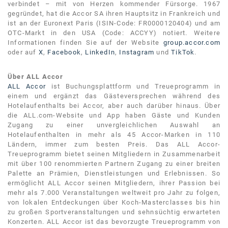
verbindet – mit von Herzen kommender Fürsorge. 1967
gegründet, hat die Accor SA ihren Hauptsitz in Frankreich und
ist an der Euronext Paris (ISIN-Code: FR0000120404) und am
OTC-Markt in den USA (Code: ACCYY) notiert. Weitere
Informationen finden Sie auf der Website
group.accor.com
oder auf
X
,
Facebook
,
LinkedIn
,
Instagram
und
TikTok
.
Über ALL Accor
ALL Accor
ist Buchungsplattform und Treueprogramm in
einem und ergänzt das Gästeversprechen während des
Hotelaufenthalts bei Accor, aber auch darüber hinaus. Über
die ALL.com-Website und App haben Gäste und Kunden
Zugang zu einer unvergleichlichen Auswahl an
Hotelaufenthalten in mehr als 45 Accor-Marken in 110
Ländern, immer zum besten Preis. Das ALL Accor-
Treueprogramm bietet seinen Mitgliedern in Zusammenarbeit
mit über 100 renommierten Partnern Zugang zu einer breiten
Palette an Prämien, Dienstleistungen und Erlebnissen. So
ermöglicht ALL Accor seinen Mitgliedern, ihrer Passion bei
mehr als 7.000 Veranstaltungen weltweit pro Jahr zu folgen,
von lokalen Entdeckungen über Koch-Masterclasses bis hin
zu großen Sportveranstaltungen und sehnsüchtig erwarteten
Konzerten. ALL Accor ist das bevorzugte Treueprogramm von