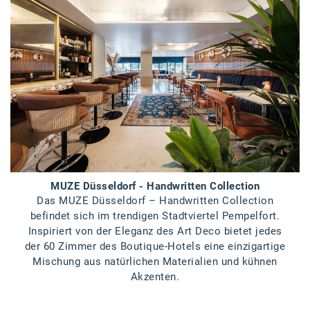
Braun
BRP-Rotax
Bundesdenkmalamt
Calle Libre
DDB Wien
Enkeltaugliches Österreich
Gillette
MUZE Düsseldorf - Handwritten Collection
Gillette Venus
Das MUZE Düsseldorf – Handwritten Collection
befindet sich im trendigen Stadtviertel Pempelfort.
GrECo
Inspiriert von der Eleganz des Art Deco bietet jedes
GYNIAL
der 60 Zimmer des Boutique-Hotels eine einzigartige
Mischung aus natürlichen Materialien und kühnen
Helvetia Österreich
Akzenten.
Interzero