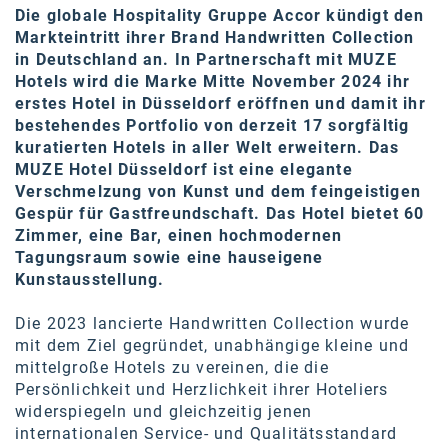
Oral-B
Die globale Hospitality Gruppe Accor kündigt den
Markteintritt ihrer Brand Handwritten Collection
PAYBACK
in Deutschland an. In Partnerschaft mit MUZE
Hotels wird die Marke Mitte November 2024 ihr
Planted
erstes Hotel in Düsseldorf eröffnen und damit ihr
PwC
bestehendes Portfolio von derzeit 17 sorgfältig
kuratierten Hotels in aller Welt erweitern. Das
P&G
MUZE Hotel Düsseldorf ist eine elegante
Verschmelzung von Kunst und dem feingeistigen
RIC
Gespür für Gastfreundschaft. Das Hotel bietet 60
Zimmer, eine Bar, einen hochmodernen
Schiefer Rechtsanwälte
Tagungsraum sowie eine hauseigene
Security KAG
Kunstausstellung.
smart
Die 2023 lancierte Handwritten Collection wurde
mit dem Ziel gegründet, unabhängige kleine und
Smile Österreich
mittelgroße Hotels zu vereinen, die die
Persönlichkeit und Herzlichkeit ihrer Hoteliers
Strategie Austria
widerspiegeln und gleichzeitig jenen
internationalen Service- und Qualitätsstandard
Strategy&