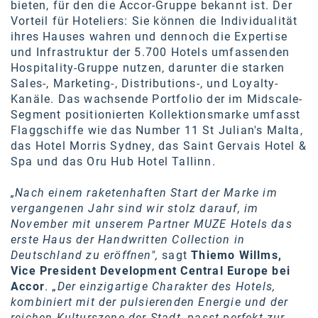
bieten, für den die Accor-Gruppe bekannt ist. Der
SW Umwelttechnik
Vorteil für Hoteliers: Sie können die Individualität
ihres Hauses wahren und dennoch die Expertise
TEDAI
und Infrastruktur der 5.700 Hotels umfassenden
Hospitality-Gruppe nutzen, darunter die starken
TheVentury
Sales-, Marketing-, Distributions-, und Loyalty-
Kanäle. Das wachsende Portfolio der im Midscale-
VELUX
Segment positionierten Kollektionsmarke umfasst
vivo
Flaggschiffe wie das Number 11 St Julian's Malta,
das Hotel Morris Sydney, das Saint Gervais Hotel &
WALTER GROUP
Spa und das Oru Hub Hotel Tallinn.
WEB Windenergie AG
„Nach einem raketenhaften Start der Marke im
vergangenen Jahr sind wir stolz darauf, im
WEconomy - Diversity works!
November mit unserem Partner MUZE Hotels das
Calle Libre
erste Haus der Handwritten Collection in
Deutschland zu eröffnen",
sagt
Thiemo Willms,
ÖZSV
Vice President Development Central Europe bei
Accor
. „
Der einzigartige Charakter des Hotels,
Media
kombiniert mit der pulsierenden Energie und der
reichen Kulturszene der Stadt, passt perfekt zur