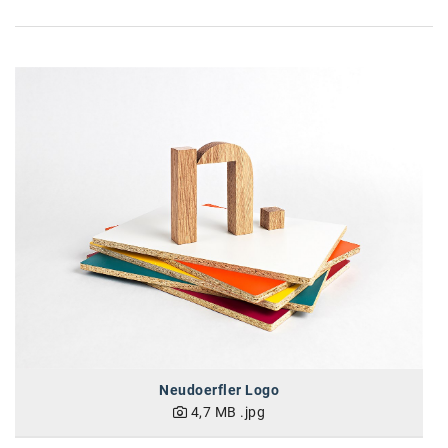
karriere.at
Ketchum GmbH
Kinderwunschzentrum
Kostenwahrheit
Kyndryl
LWND
Mastercard
NEOH
Nespresso
Neudoerfler
Neudoerfler Logo
4,7 MB
.jpg
OBI