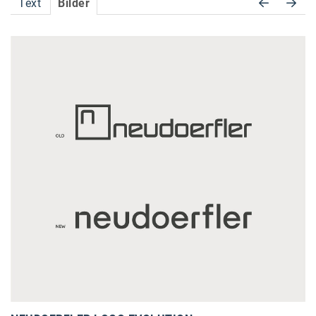
Text
Bilder
Accessiway
Accor
ALC
Anadi Bank
Arthur D. Little
Bake the Shape
BBDO Wien
bellaflora
Be.See.
BISON
Brandl Talos