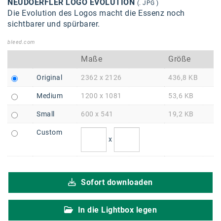
Braun
NEUDOERFLER LOGO EVOLUTION
(. JPG )
Die Evolution des Logos macht die Essenz noch
BRP-Rotax
sichtbarer und spürbarer.
Bundesdenkmalamt
bleed.com
Maße
Größe
Calle Libre
Original
2362 x 2126
436,8 KB
DDB Wien
Medium
1200 x 1081
53,6 KB
Enkeltaugliches Österreich
Small
600 x 541
19,2 KB
Gillette
Custom
Gillette Venus
x
GrECo
GYNIAL
Sofort downloaden
Helvetia Österreich
In die Lightbox legen
Interzero