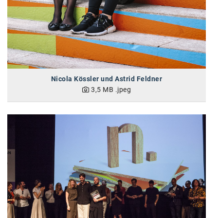
SW Umwelttechnik
TEDAI
TheVentury
VELUX
Nicola Kössler und Astrid Feldner
vivo
3,5 MB
.jpeg
WALTER GROUP
WEB Windenergie AG
WEconomy - Diversity works!
Calle Libre
ÖZSV
Media