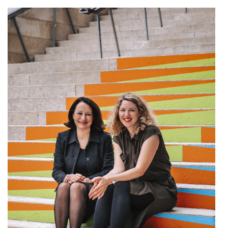
Oral-B
PAYBACK
Planted
PwC
P&G
RIC
Schiefer Rechtsanwälte
Security KAG
smart
Smile Österreich
Strategie Austria
Strategy&