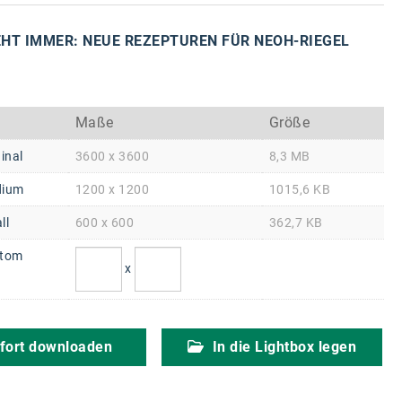
HT IMMER: NEUE REZEPTUREN FÜR NEOH-RIEGEL
Maße
Größe
inal
3600 x 3600
8,3 MB
ium
1200 x 1200
1015,6 KB
ll
600 x 600
362,7 KB
tom
x
fort downloaden
In die Lightbox legen