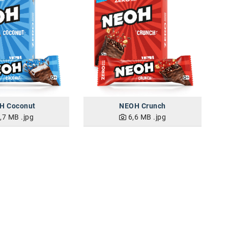
H Coconut
NEOH Crunch
,7 MB
.jpg
6,6 MB
.jpg