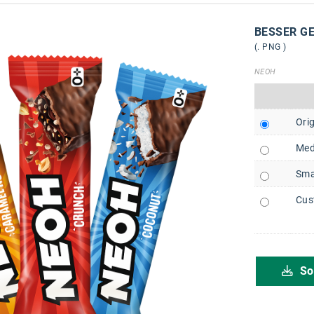
BESSER GE
(. PNG )
NEOH
Orig
Med
Sma
Cus
So