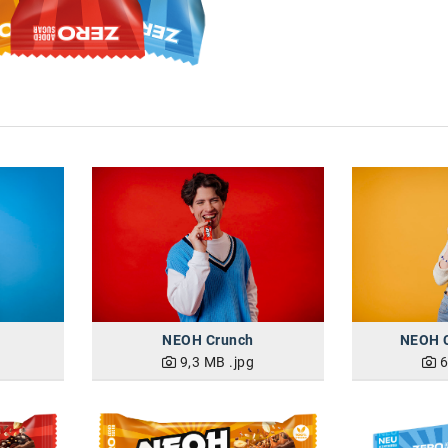
NEOH Crunch
NEOH C
9,3 MB
.jpg
6