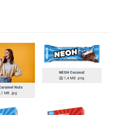
NEOH Coconut
1,4 MB
.png
aramel Nuts
,1 MB
.jpg