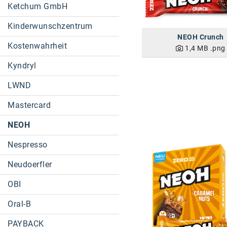
Ketchum GmbH
Kinderwunschzentrum
NEOH Crunch
Kostenwahrheit
1,4 MB
.png
Kyndryl
LWND
Mastercard
NEOH
Nespresso
Neudoerfler
OBI
Oral-B
PAYBACK