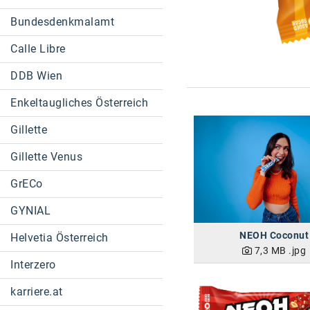
Bundesdenkmalamt
Calle Libre
DDB Wien
Enkeltaugliches Österreich
Gillette
Gillette Venus
GrECo
GYNIAL
NEOH Coconut
Helvetia Österreich
7,3 MB
.jpg
Interzero
karriere.at