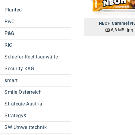
Planted
PwC
NEOH Caramel N
6,8 MB
.jpg
P&G
RIC
Schiefer Rechtsanwälte
Security KAG
smart
Smile Österreich
Strategie Austria
Strategy&
SW Umwelttechnik