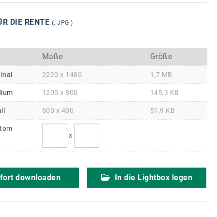
ÜR DIE RENTE
(. JPG )
Maße
Größe
inal
2220 x 1480
1,7 MB
ium
1200 x 800
145,3 KB
ll
600 x 400
51,9 KB
tom
x
fort downloaden
In die Lightbox legen