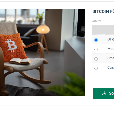
BITCOIN F
BISON
Orig
Med
Sma
Cus
So