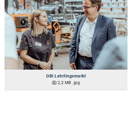
SW Umwelttechnik
TEDAI
TheVentury
VELUX
vivo
WALTER GROUP
OBI Lehrlingsmarkt
WEB Windenergie AG
2,2 MB
.jpg
WEconomy - Diversity works!
Calle Libre
ÖZSV
Media