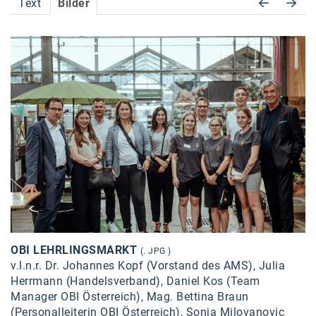
Text
Bilder
Accessiway
Accor
ALC
Anadi Bank
Arthur D. Little
Bake the Shape
BBDO Wien
bellaflora
Be.See.
OBI LEHRLINGSMARKT
(. JPG )
BISON
v.l.n.r. Dr. Johannes Kopf (Vorstand des AMS), Julia
Herrmann (Handelsverband), Daniel Kos (Team
Brandl Talos
Manager OBI Österreich), Mag. Bettina Braun
(Personalleiterin OBI Österreich), Sonja Milovanovic