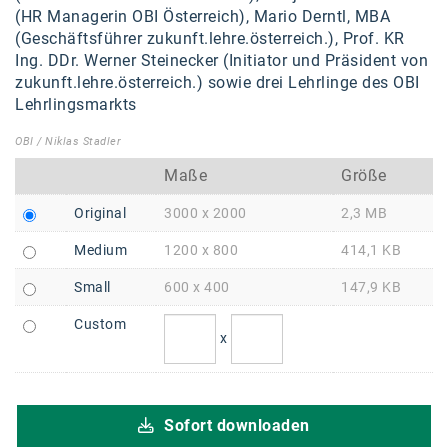
Braun
(HR Managerin OBI Österreich), Mario Derntl, MBA
(Geschäftsführer zukunft.lehre.österreich.), Prof. KR
BRP-Rotax
Ing. DDr. Werner Steinecker (Initiator und Präsident von
Bundesdenkmalamt
zukunft.lehre.österreich.) sowie drei Lehrlinge des OBI
Lehrlingsmarkts
Calle Libre
OBI / Niklas Stadler
DDB Wien
Maße
Größe
Enkeltaugliches Österreich
Original
3000 x 2000
2,3 MB
Gillette
Medium
1200 x 800
414,1 KB
Gillette Venus
Small
600 x 400
147,9 KB
GrECo
Custom
x
GYNIAL
Helvetia Österreich
Sofort downloaden
Interzero