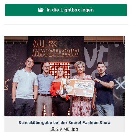
karriere.at
In die Lightbox legen
Ketchum GmbH
Kinderwunschzentrum
Kostenwahrheit
Kyndryl
LWND
Mastercard
NEOH
Nespresso
Neudoerfler
OBI
Scheckübergabe bei der Secret Fashion Show
2,9 MB
.jpg