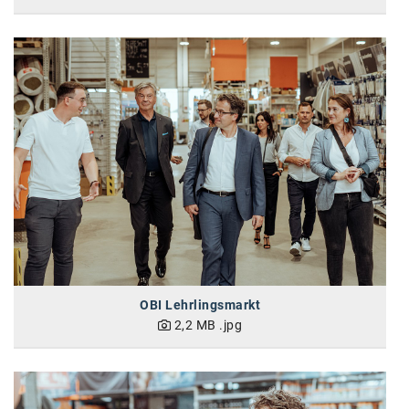
Oral-B
PAYBACK
Planted
PwC
P&G
RIC
Schiefer Rechtsanwälte
Security KAG
smart
OBI Lehrlingsmarkt
Smile Österreich
2,2 MB
.jpg
Strategie Austria
Strategy&