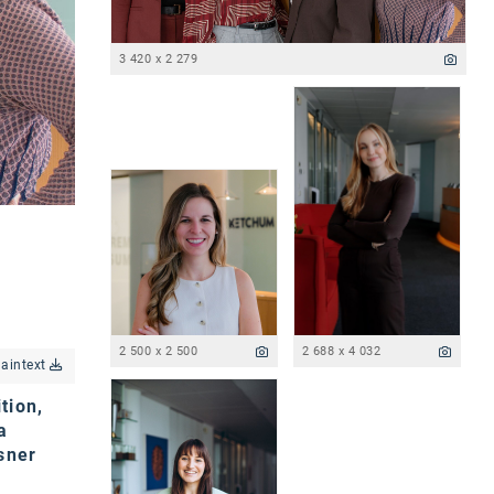
3 420 x 2 279
2 500 x 2 500
2 688 x 4 032
laintext
tion,
a
sner