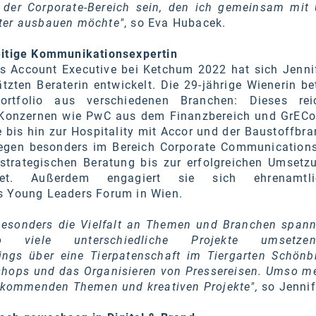
m
der Corporate-Bereich sein, den ich gemeinsam mit
ter ausbauen möchte"
, so Eva Hubacek.
eitige Kommunikationsexpertin
als Account Executive bei Ketchum 2022 hat sich Jenni
tzten Beraterin entwickelt. Die 29-jährige Wienerin be
nportfolio aus verschiedenen Branchen: Dieses re
n Konzernen wie PwC aus dem Finanzbereich und GrECo
bis hin zur Hospitality mit Accor und der Baustoffbra
liegen besonders im Bereich Corporate Communications
strategischen Beratung bis zur erfolgreichen Umsetzu
tet. Außerdem engagiert sie sich ehrenamtl
s Young Leaders Forum in Wien.
esonders die Vielfalt an Themen und Branchen spann
 viele unterschiedliche Projekte umsetze
ngs über eine Tierpatenschaft im Tiergarten Schönb
shops und das Organisieren von Pressereisen. Umso me
ie kommenden Themen und kreativen Projekte",
so Jennif