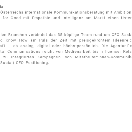
ia
t Österreichs internationale Kommunikationsberatung mit
Ambition
 for Good mit Empathie und Intelligenz am Markt einen Unter
llen Branchen verbindet das 35-köpfige Team rund um CEO Sask
nd Know How am Puls der Zeit mit preisgekröntem Ideenrei
raft – ob analog, digital oder höchstpersönlich. Die Agentur-Ex
ital Communications reicht von Medienarbeit bis Influencer Rela
 zu Integrierten Kampagnen, von Mitarbeiter:innen-Kommunik
(Social) CEO-Positioning.