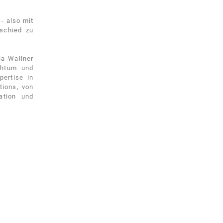
- also mit
schied zu
ia Wallner
chtum und
pertise in
tions, von
ation und