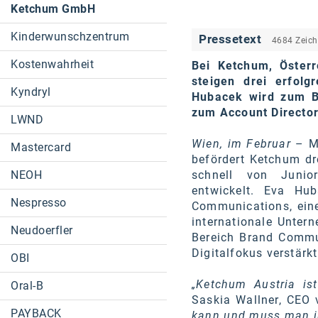
Ketchum GmbH
Kinderwunschzentrum
Pressetext
4684 Zeic
Kostenwahrheit
Bei Ketchum, Österr
steigen drei erfolg
Kyndryl
Hubacek wird zum Bu
zum Account Director
LWND
Wien, im Februar
– Mi
Mastercard
befördert Ketchum dr
NEOH
schnell von Junio
entwickelt. Eva Hu
Nespresso
Communications, eine
internationale Untern
Neudoerfler
Bereich Brand Commun
Digitalfokus verstärkt
OBI
„Ketchum Austria is
Oral-B
Saskia Wallner, CEO 
PAYBACK
kann und muss man in