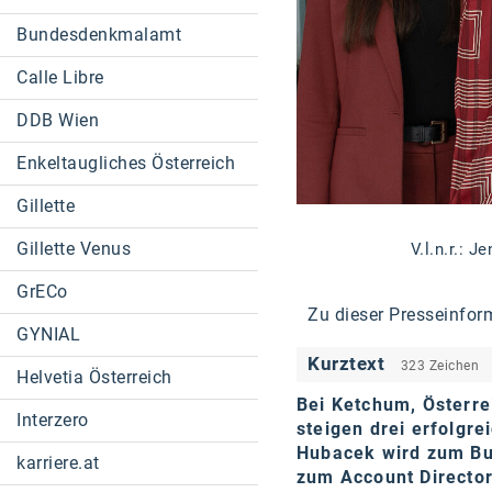
Bundesdenkmalamt
Calle Libre
DDB Wien
Enkeltaugliches Österreich
Gillette
Gillette Venus
V.l.n.r.: 
GrECo
Zu dieser Presseinfor
GYNIAL
Kurztext
323 Zeichen
Helvetia Österreich
Bei Ketchum, Österre
Interzero
steigen drei erfolgre
Hubacek wird zum Bus
karriere.at
zum Account Director