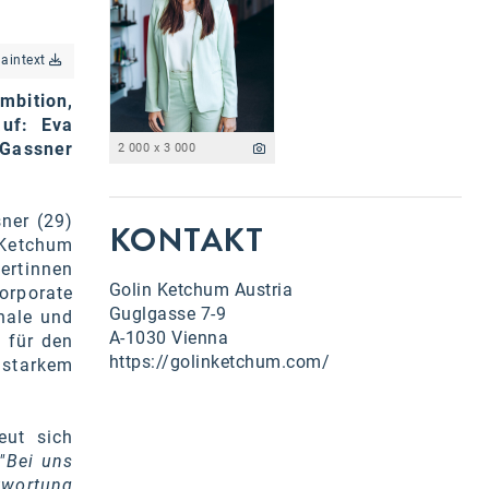
laintext
mbition,
auf: Eva
 Gassner
2 000 x 3 000
ner (29)
KONTAKT
 Ketchum
rtinnen
Golin Ketchum Austria
orporate
Guglgasse 7-9
nale und
A-1030 Vienna
 für den
https://golinketchum.com/
 starkem
reut sich
"Bei uns
twortung