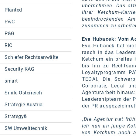
übernehmen. Das attr
Planted
ihrer Ketchum-Karr
beeindruckenden Am
PwC
zusammen zu arbeite
P&G
Eva Hubacek: Vom Ac
RIC
Eva Hubacek hat sich
rasch in das Leaders
Schiefer Rechtsanwälte
Ketchum ein breites
bis hin zu Rechtsa
Security KAG
Loyaltyprogramm PAY
TEDAI. Die Schwerpu
smart
Corporate, Legal u
Agenturarbeit hinaus:
Smile Österreich
Leadershipteam der P
Strategie Austria
der PR ausgezeichnet
Strategy&
„Die Agentur hat früh
ich nun an junge Kol
SW Umwelttechnik
von Ketchum noch ak