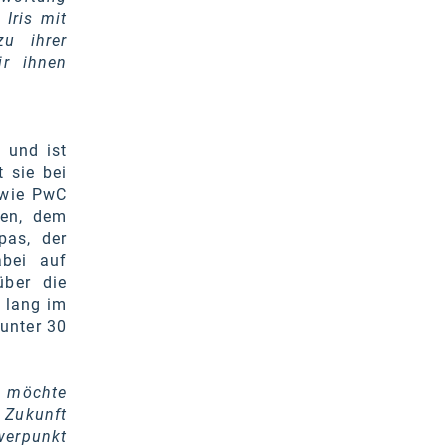
Iris mit
zu ihrer
ir ihnen
 und ist
 sie bei
 wie PwC
nen, dem
pas, der
abei auf
über die
e lang im
unter 30
g möchte
 Zukunft
werpunkt