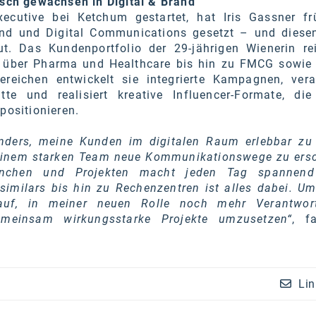
isch gewachsen in Digital & Brand
ecutive bei Ketchum gestartet, hat Iris Gassner fr
nd und Digital Communications gesetzt – und diesen
t. Das Kundenportfolio der 29-jährigen Wienerin re
r über Pharma und Healthcare bis hin zu FMCG sowie 
Bereichen entwickelt sie integrierte Kampagnen, vera
itte und realisiert kreative Influencer-Formate, di
positionieren.
onders, meine Kunden im digitalen Raum erlebbar z
inem starken Team neue Kommunikationswege zu ersc
ranchen und Projekten macht jeden Tag spannen
similars bis hin zu Rechenzentren ist alles dabei. U
auf, in meiner neuen Rolle noch mehr Verantwor
einsam wirkungsstarke Projekte umzusetzen“
, f
Lin