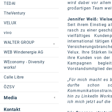
wird dabei vor alle
TEDAI
großartigen Team wei
TheVentury
Jennifer Weiß: Viels
VELUX
Seit ihrem Einstieg 
rasch zu einer geschä
vivo
vielfältiges Kunde
international tätige
WALTER GROUP
Versicherungsbranche 
WEB Windenergie AG
Velux. Ihre Stärken 
ihre Kunden von der 
WEconomy - Diversity
Kampagnen beglei
works!
Vorstandsmitglied de
Calle Libre
„
Für mich macht es b
durfte schon so
ÖZSV
Kommunikationstraini
hin zu LinkedIn Work
Media
ich mich jetzt auf d
Kontakt