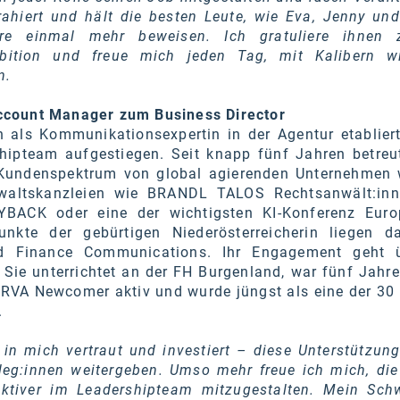
ahiert und hält die besten Leute, wie Eva, Jenny und 
iere einmal mehr beweisen. Ich gratuliere ihnen 
bition und freue mich jeden Tag, mit Kalibern w
n.
count Manager zum Business Director
 als Kommunikationsexpertin in der Agentur etabliert
hipteam aufgestiegen. Seit knapp fünf Jahren betreut
 Kundenspektrum von global agierenden Unternehmen
nwaltskanzleien wie BRANDL TALOS Rechtsanwält:in
BACK oder eine der wichtigsten KI-Konferenz Euro
nkte der gebürtigen Niederösterreicherin liegen d
nd Finance Communications. Ihr Engagement geht 
 Sie unterrichtet an der FH Burgenland, war fünf Jahr
RVA Newcomer aktiv und wurde jüngst als eine der 30 
.
 in mich vertraut und investiert – diese Unterstützun
leg:innen weitergeben. Umso mehr freue ich mich, die
tiver im Leadershipteam mitzugestalten. Mein Sch