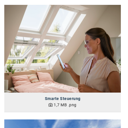
Oral-B
PAYBACK
Planted
PwC
P&G
RIC
Schiefer Rechtsanwälte
Security KAG
smart
Smarte Steuerung
Smile Österreich
1,7 MB
.png
Strategie Austria
Strategy&