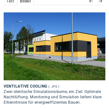
Text
Bilder
Accessiway
Accor
ALC
Anadi Bank
Arthur D. Little
Bake the Shape
BBDO Wien
bellaflora
Be.See.
VENTILATIVE COOLING
(. JPG )
BISON
Zwei identische Simulationsräume, ein Ziel: Optimale
Nachtlüftung. Monitoring und Simulation liefern klare
Brandl Talos
Erkenntnisse für energieeffizientes Bauen.