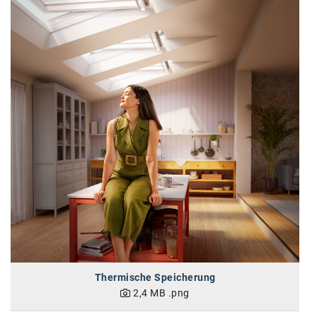
karriere.at
Ketchum GmbH
Kinderwunschzentrum
Kostenwahrheit
Kyndryl
LWND
Mastercard
NEOH
Nespresso
Neudoerfler
Thermische Speicherung
OBI
2,4 MB
.png