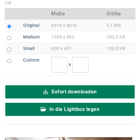
Braun
ZAB
BRP-Rotax
Maße
Größe
Bundesdenkmalamt
Original
6016 x 4016
5,1 MB
Medium
1200 x 802
282,2 KB
Calle Libre
Small
600 x 401
100,8 KB
DDB Wien
Custom
Enkeltaugliches Österreich
x
Gillette
Gillette Venus
Sofort downloaden
GrECo
In die Lightbox legen
GYNIAL
Helvetia Österreich
Interzero