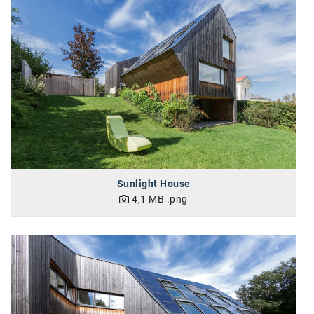
SW Umwelttechnik
TEDAI
TheVentury
VELUX
vivo
WALTER GROUP
WEB Windenergie AG
Sunlight House
4,1 MB
.png
WEconomy - Diversity works!
Calle Libre
ÖZSV
Media