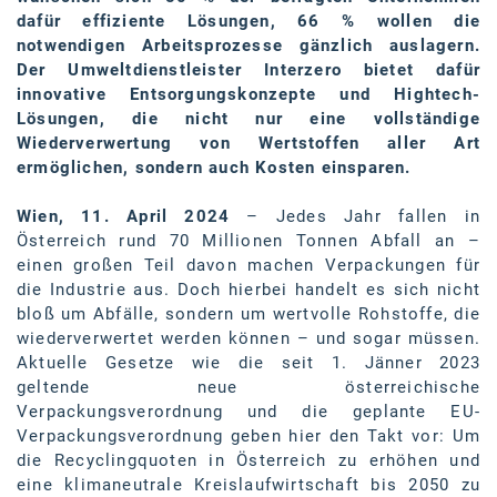
Oral-B
dafür effiziente Lösungen, 66 % wollen die
notwendigen Arbeitsprozesse gänzlich auslagern.
PAYBACK
Der Umweltdienstleister Interzero bietet dafür
Planted
innovative Entsorgungskonzepte und Hightech-
Lösungen, die nicht nur eine vollständige
PwC
Wiederverwertung von Wertstoffen aller Art
ermöglichen, sondern auch Kosten einsparen.
P&G
Wien, 11
.
April 2024
– Jedes Jahr fallen in
RIC
Österreich rund 70 Millionen Tonnen Abfall an –
Schiefer Rechtsanwälte
einen großen Teil davon machen Verpackungen für
die Industrie aus. Doch hierbei handelt es sich nicht
Security KAG
bloß um Abfälle, sondern um wertvolle Rohstoffe, die
wiederverwertet werden können – und sogar müssen.
smart
Aktuelle Gesetze wie die seit 1. Jänner 2023
geltende neue österreichische
Smile Österreich
Verpackungsverordnung und die geplante EU-
Verpackungsverordnung geben hier den Takt vor: Um
Strategie Austria
die Recyclingquoten in Österreich zu erhöhen und
Strategy&
eine klimaneutrale Kreislaufwirtschaft bis 2050 zu