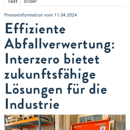
Text
Bilder
Accessiway
Presseinformation vom 11.04.2024
Accor
Effiziente
ALC
Abfallverwertung:
Anadi Bank
Interzero bietet
Arthur D. Little
Bake the Shape
zukunftsfähige
BBDO Wien
Lösungen für die
bellaflora
Industrie
Be.See.
BISON
Brandl Talos