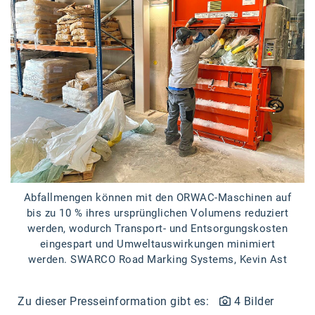
Braun
BRP-Rotax
Bundesdenkmalamt
Calle Libre
DDB Wien
Enkeltaugliches Österreich
Gillette
Gillette Venus
Abfallmengen können mit den ORWAC-Maschinen auf
bis zu 10 % ihres ursprünglichen Volumens reduziert
GrECo
werden, wodurch Transport- und Entsorgungskosten
eingespart und Umweltauswirkungen minimiert
GYNIAL
werden. SWARCO Road Marking Systems, Kevin Ast
Helvetia Österreich
Zu dieser Presseinformation gibt es:
4 Bilder
Interzero