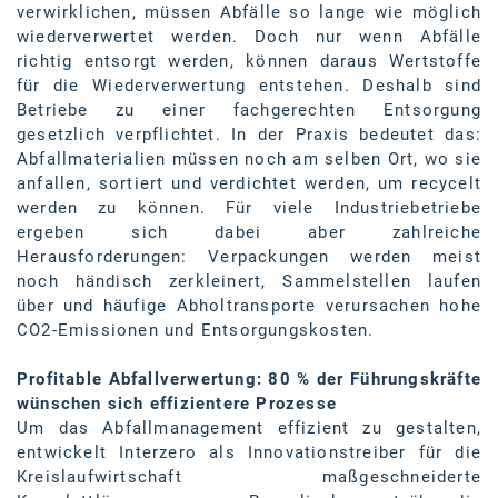
verwirklichen, müssen Abfälle so lange wie möglich
SW Umwelttechnik
wiederverwertet werden. Doch nur wenn Abfälle
richtig entsorgt werden, können daraus Wertstoffe
TEDAI
für die Wiederverwertung entstehen. Deshalb sind
Betriebe zu einer fachgerechten Entsorgung
TheVentury
gesetzlich verpflichtet. In der Praxis bedeutet das:
VELUX
Abfallmaterialien müssen noch am selben Ort, wo sie
anfallen, sortiert und verdichtet werden, um recycelt
vivo
werden zu können. Für viele Industriebetriebe
ergeben sich dabei aber zahlreiche
WALTER GROUP
Herausforderungen: Verpackungen werden meist
noch händisch zerkleinert, Sammelstellen laufen
WEB Windenergie AG
über und häufige Abholtransporte verursachen hohe
WEconomy - Diversity works!
CO2-Emissionen und Entsorgungskosten.
Calle Libre
Profitable Abfallverwertung: 80 % der Führungskräfte
wünschen sich effizientere Prozesse
ÖZSV
Um das Abfallmanagement effizient zu gestalten,
entwickelt Interzero als Innovationstreiber für die
Media
Kreislaufwirtschaft maßgeschneiderte