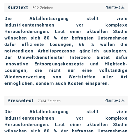
karriere.at
Kurztext
Plaintext
592 Zeichen
Ketchum GmbH
Die Abfallentsorgung stellt viele
Industrieunternehmen vor komplexe
Kinderwunschzentrum
Herausforderungen. Laut einer aktuellen Studie
wünschen sich 80 % der befragten Unternehmen
Kostenwahrheit
dafür effiziente Lösungen, 66 % wollen die
notwendigen Arbeitsprozesse gänzlich auslagern.
Kyndryl
Der Umweltdienstleister Interzero bietet dafür
innovative Entsorgungskonzepte und Hightech-
LWND
Lösungen, die nicht nur eine vollständige
Mastercard
Wiederverwertung von Wertstoffen aller Art
ermöglichen, sondern auch Kosten einsparen.
NEOH
Nespresso
Pressetext
Plaintext
7334 Zeichen
Neudoerfler
Die Abfallentsorgung stellt viele
Industrieunternehmen vor komplexe
OBI
Herausforderungen. Laut einer aktuellen Studie
wünschen sich 80 % der befragten Unternehmen