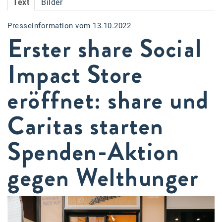
Text
Bilder
Accessiway
Presseinformation vom 13.10.2022
Accor
Erster share Social
ALC
Impact Store
Anadi Bank
eröffnet: share und
Arthur D. Little
Bake the Shape
Caritas starten
BBDO Wien
Spenden-Aktion
bellaflora
gegen Welthunger
Be.See.
BISON
Brandl Talos