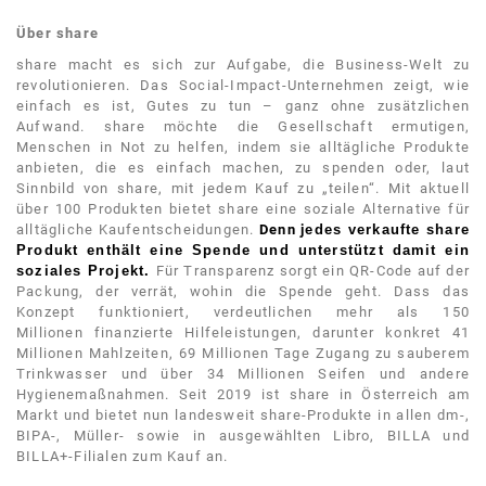
Über share
share macht es sich zur Aufgabe, die Business-Welt zu
revolutionieren. Das Social-Impact-Unternehmen zeigt, wie
einfach es ist, Gutes zu tun – ganz ohne zusätzlichen
Aufwand. share möchte die Gesellschaft ermutigen,
Menschen in Not zu helfen, indem sie alltägliche Produkte
anbieten, die es einfach machen, zu spenden oder, laut
Sinnbild von share, mit jedem Kauf zu „teilen“. Mit aktuell
über 100
Produkten bietet share eine soziale Alternative für
alltägliche Kaufentscheidungen.
Denn j
edes verkaufte share
Produkt enthält eine Spende und unterstützt damit ein
soziales Projekt.
Für Transparenz sorgt ein QR-Code auf der
Packung, der verrät, wohin die Spende geht. Dass das
Konzept funktioniert, verdeutlichen mehr als 150
Millionen finanzierte Hilfeleistungen, darunter konkret 41
Millionen Mahlzeiten, 69 Millionen Tage Zugang zu sauberem
Trinkwasser und über 34 Millionen Seifen und andere
Hygienemaßnahmen. Seit 2019 ist share in Österreich am
Markt und bietet nun landesweit share-Produkte in allen dm-,
BIPA-, Müller- sowie in ausgewählten Libro, BILLA und
BILLA+-Filialen zum Kauf an.