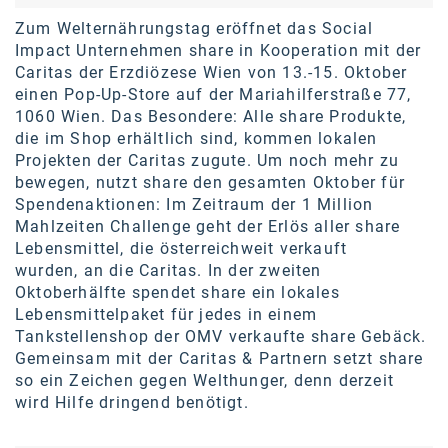
karriere.at
Zum Welternährungstag eröffnet das Social
Impact Unternehmen share in Kooperation mit der
Ketchum GmbH
Caritas der Erzdiözese Wien von 13.-15. Oktober
einen Pop-Up-Store auf der Mariahilferstraße 77,
Kinderwunschzentrum
1060 Wien. Das Besondere: Alle share Produkte,
die im Shop erhältlich sind, kommen lokalen
Kostenwahrheit
Projekten der Caritas zugute. Um noch mehr zu
Kyndryl
bewegen, nutzt share den gesamten Oktober für
Spendenaktionen: Im Zeitraum der 1 Million
LWND
Mahlzeiten Challenge geht der Erlös aller share
Lebensmittel, die österreichweit verkauft
Mastercard
wurden, an die Caritas. In der zweiten
Oktoberhälfte spendet share ein lokales
NEOH
Lebensmittelpaket für jedes in einem
Nespresso
Tankstellenshop der OMV verkaufte share Gebäck.
Gemeinsam mit der Caritas & Partnern setzt share
Neudoerfler
so ein Zeichen gegen Welthunger, denn derzeit
wird Hilfe dringend benötigt.
OBI