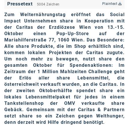
Oral-B
Pressetext
Plaintext
5004 Zeichen
PAYBACK
Zum Welternährungstag eröffnet das Social
Impact Unternehmen share in Kooperation mit
Planted
der Caritas der Erzdiözese Wien von 13.-15.
Oktober einen Pop-Up-Store auf der
PwC
Mariahilferstraße 77, 1060 Wien. Das Besondere:
Alle share Produkte, die im Shop erhältlich sind,
P&G
kommen lokalen Projekten der Caritas zugute.
RIC
Um noch mehr zu bewegen, nutzt share den
gesamten Oktober für Spendenaktionen: Im
Schiefer Rechtsanwälte
Zeitraum der 1 Million Mahlzeiten Challenge geht
der Erlös
aller share Lebensmittel, die
Security KAG
österreichweit verkauft wurden,
an die Caritas. In
der zweiten Oktoberhälfte spendet share ein
smart
lokales Lebensmittelpaket für jedes in einem
Smile Österreich
Tankstellenshop der OMV verkaufte share
Gebäck. Gemeinsam mit der Caritas & Partnern
Strategie Austria
setzt share so ein Zeichen gegen Welthunger,
denn derzeit wird Hilfe dringend benötigt.
Strategy&