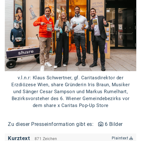
Braun
BRP-Rotax
Bundesdenkmalamt
Calle Libre
DDB Wien
Enkeltaugliches Österreich
Gillette
v.l.n.r: Klaus Schwertner, gf. Caritasdirektor der
Erzdiözese Wien, share Gründerin Iris Braun, Musiker
Gillette Venus
und Sänger Cesar Sampson und Markus Rumelhart,
Bezirksvorsteher des 6. Wiener Gemeindebezirks vor
GrECo
dem share x Caritas Pop-Up Store
GYNIAL
Helvetia Österreich
Zu dieser Presseinformation gibt es:
6 Bilder
Interzero
Kurztext
Plaintext
871 Zeichen