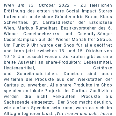
Wien am 13. Oktober 2022
– Zu feierlichen
SW Umwelttechnik
Eröffnung des ersten share Social Impact Stores
TEDAI
trafen sich heute share Gründerin Iris Braun, Klaus
Schwertner, gf. Caritasdirektor der Erzdiözese
TheVentury
Wien, Markus Rumelhart, Bezirksvorsteher des 6.
Wiener Gemeindebezirks und Celebrity-Sänger
VELUX
Cesar Sampson auf der Wiener Mariahilfer Straße.
Um Punkt 9 Uhr wurde der Shop für alle geöffnet
vivo
und kann jetzt zwischen 13. und 15. Oktober von
10-18 Uhr besucht werden. Zu kaufen gibt es eine
WALTER GROUP
breite Auswahl an share-Produkten: Lebensmittel,
WEB Windenergie AG
Hygieneartikel, Getränke
und Schreibmaterialien. Daneben sind auch
WEconomy - Diversity works!
weiterhin die Produkte aus den Werkstätten der
Caritas zu erwerben. Alle share Produkte im Shop
Calle Libre
spenden an lokale Projekte der Caritas. Zusätzlich
werden die nicht verkauften Produkte als
ÖZSV
Sachspende eingesetzt. Der Shop macht deutlich,
wie einfach Spenden sein kann, wenn es sich im
Media
Alltag integrieren lässt.
„Wir freuen uns sehr, heute