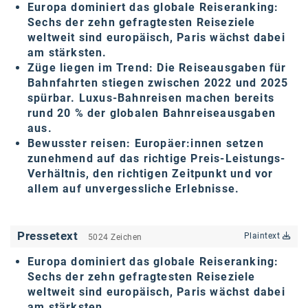
Europa dominiert das globale Reiseranking:
karriere.at
Sechs der zehn gefragtesten Reiseziele
weltweit sind europäisch, Paris wächst dabei
Ketchum GmbH
am stärksten.
Züge liegen im Trend: Die Reiseausgaben für
Kinderwunschzentrum
Bahnfahrten stiegen zwischen 2022 und 2025
Kostenwahrheit
spürbar. Luxus-Bahnreisen machen bereits
rund 20 % der globalen Bahnreiseausgaben
Kyndryl
aus.
Bewusster reisen: Europäer:innen setzen
LWND
zunehmend auf das richtige Preis-Leistungs-
Verhältnis, den richtigen Zeitpunkt und vor
Mastercard
allem auf unvergessliche Erlebnisse.
NEOH
Nespresso
Pressetext
Plaintext
5024 Zeichen
Neudoerfler
Europa dominiert das globale Reiseranking:
Sechs der zehn gefragtesten Reiseziele
OBI
weltweit sind europäisch, Paris wächst dabei
am stärksten.