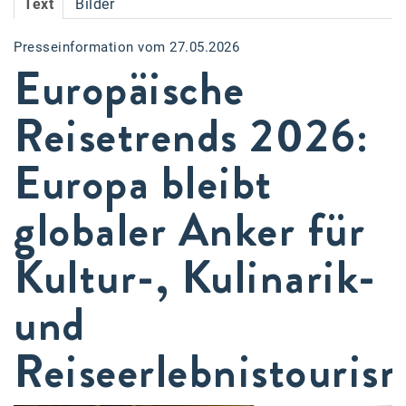
Text
Bilder
Accessiway
Presseinformation vom 27.05.2026
Accor
Europäische
ALC
Reisetrends 2026:
Anadi Bank
Europa bleibt
Arthur D. Little
Bake the Shape
globaler Anker für
BBDO Wien
Kultur-, Kulinarik-
bellaflora
und
Be.See.
BISON
Reiseerlebnistouris
Brandl Talos