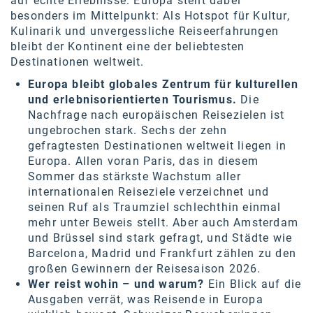
auf echte Erlebnisse. Europa steht dabei
besonders im Mittelpunkt: Als Hotspot für Kultur,
SW Umwelttechnik
Kulinarik und unvergessliche Reiseerfahrungen
TEDAI
bleibt der Kontinent eine der beliebtesten
Destinationen weltweit.
TheVentury
Europa bleibt globales Zentrum für kulturellen
VELUX
und erlebnisorientierten Tourismus.
Die
Nachfrage nach europäischen Reisezielen ist
vivo
ungebrochen stark. Sechs der zehn
gefragtesten Destinationen weltweit liegen in
WALTER GROUP
Europa. Allen voran Paris, das in diesem
Sommer das stärkste Wachstum aller
WEB Windenergie AG
internationalen Reiseziele verzeichnet und
seinen Ruf als Traumziel schlechthin einmal
WEconomy - Diversity works!
mehr unter Beweis stellt. Aber auch Amsterdam
Calle Libre
und Brüssel sind stark gefragt, und Städte wie
Barcelona, Madrid und Frankfurt zählen zu den
ÖZSV
großen Gewinnern der Reisesaison 2026.
Wer reist wohin – und warum?
Ein Blick auf die
Media
Ausgaben verrät, was Reisende in Europa