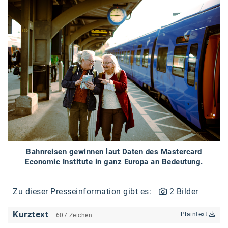
Braun
BRP-Rotax
Bundesdenkmalamt
Calle Libre
DDB Wien
Enkeltaugliches Österreich
Gillette
Gillette Venus
Bahnreisen gewinnen laut Daten des Mastercard
GrECo
Economic Institute in ganz Europa an Bedeutung.
GYNIAL
Zu dieser Presseinformation gibt es:
2 Bilder
Helvetia Österreich
Kurztext
Plaintext
607 Zeichen
Interzero