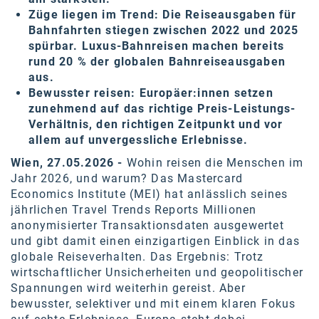
Oral-B
Züge liegen im Trend: Die Reiseausgaben für
Bahnfahrten stiegen zwischen 2022 und 2025
PAYBACK
spürbar. Luxus-Bahnreisen machen bereits
Planted
rund 20 % der globalen Bahnreiseausgaben
aus.
PwC
Bewusster reisen: Europäer:innen setzen
zunehmend auf das richtige Preis-Leistungs-
P&G
Verhältnis, den richtigen Zeitpunkt und vor
allem auf unvergessliche Erlebnisse.
RIC
Wien, 27.05.2026 -
Wohin reisen die Menschen im
Schiefer Rechtsanwälte
Jahr 2026, und warum? Das Mastercard
Economics Institute (MEI) hat anlässlich seines
Security KAG
jährlichen Travel Trends Reports Millionen
smart
anonymisierter Transaktionsdaten ausgewertet
und gibt damit einen einzigartigen Einblick in das
Smile Österreich
globale Reiseverhalten. Das Ergebnis: Trotz
wirtschaftlicher Unsicherheiten und geopolitischer
Strategie Austria
Spannungen wird weiterhin gereist. Aber
bewusster, selektiver und mit einem klaren Fokus
Strategy&