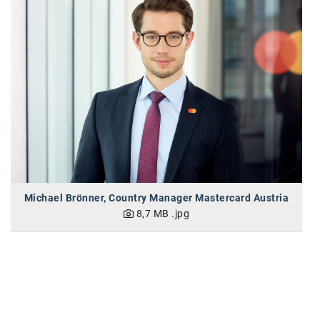
karriere.at
Ketchum GmbH
Kinderwunschzentrum
Kostenwahrheit
Kyndryl
LWND
Mastercard
Michael Brönner, Country Manager Mastercard Austria
NEOH
8,7 MB
.jpg
Nespresso
Neudoerfler
OBI