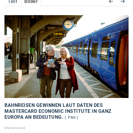
Text
Bilder
Accessiway
Accor
ALC
Anadi Bank
Arthur D. Little
Bake the Shape
BBDO Wien
bellaflora
Be.See.
BAHNREISEN GEWINNEN LAUT DATEN DES
BISON
MASTERCARD ECONOMIC INSTITUTE IN GANZ
EUROPA AN BEDEUTUNG.
(. PNG )
Brandl Talos
Shutterstock