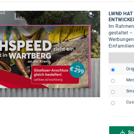
LWND HAT 
ENTWICKE
Im Rahmen 
gestaltet –
Werbungen b
Einfamilie
Orig
Med
Sma
Cus
So