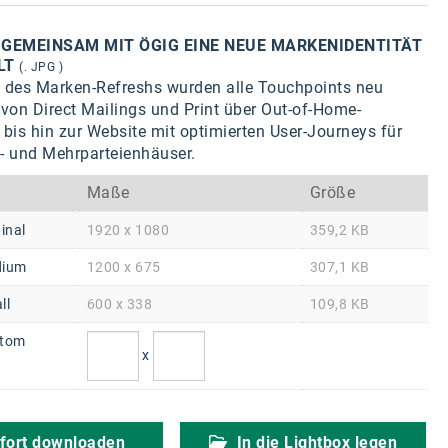
GEMEINSAM MIT ÖGIG EINE NEUE MARKENIDENTITÄT
LT
(. JPG )
des Marken-Refreshs wurden alle Touchpoints neu
 von Direct Mailings und Print über Out-of-Home-
is hin zur Website mit optimierten User-Journeys für
n- und Mehrparteienhäuser.
Maße
Größe
inal
1920 x 1080
359,2 KB
ium
1200 x 675
307,1 KB
ll
600 x 338
109,8 KB
tom
x
fort downloaden
In die Lightbox legen