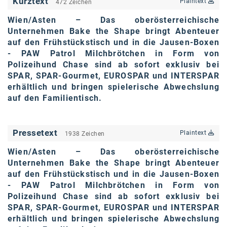
Kurztext
Plaintext
472 Zeichen
karriere.at
Wien/Asten
– Das oberösterreichische
Unternehmen Bake the Shape bringt Abenteuer
Ketchum GmbH
auf den Frühstückstisch und in die Jausen-Boxen
Kinderwunschzentrum
- PAW Patrol Milchbrötchen in Form von
Polizeihund Chase sind ab sofort exklusiv bei
Kostenwahrheit
SPAR, SPAR-Gourmet, EUROSPAR und INTERSPAR
erhältlich und bringen spielerische Abwechslung
Kyndryl
auf den Familientisch.
LWND
Mastercard
Pressetext
Plaintext
1938 Zeichen
NEOH
Wien/Asten
– Das oberösterreichische
Unternehmen Bake the Shape bringt Abenteuer
Nespresso
auf den Frühstückstisch und in die Jausen-Boxen
- PAW Patrol Milchbrötchen in Form von
Neudoerfler
Polizeihund Chase sind ab sofort exklusiv bei
SPAR, SPAR-Gourmet, EUROSPAR und INTERSPAR
OBI
erhältlich und bringen spielerische Abwechslung