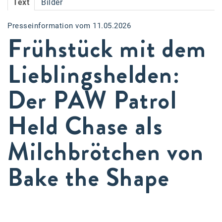
Text
Bilder
Accessiway
Presseinformation vom 11.05.2026
Accor
Frühstück mit dem
ALC
Lieblingshelden:
Anadi Bank
Der PAW Patrol
Arthur D. Little
Bake the Shape
Held Chase als
BBDO Wien
Milchbrötchen von
bellaflora
Bake the Shape
Be.See.
BISON
Brandl Talos