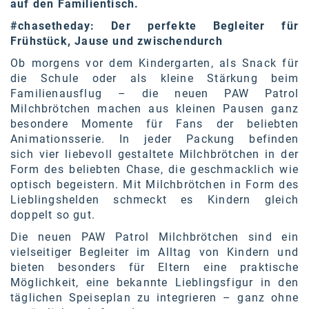
Oral-B
auf den Familientisch.
#chasetheday: Der perfekte Begleiter für
PAYBACK
Frühstück, Jause und zwischendurch
Planted
Ob morgens vor dem Kindergarten, als Snack für
die Schule oder als kleine Stärkung beim
PwC
Familienausflug – die neuen PAW Patrol
Milchbrötchen machen aus kleinen Pausen ganz
P&G
besondere Momente für Fans der beliebten
RIC
Animationsserie. In jeder Packung befinden
sich vier liebevoll gestaltete Milchbrötchen in der
Schiefer Rechtsanwälte
Form des beliebten Chase, die geschmacklich wie
optisch begeistern. Mit Milchbrötchen in Form des
Security KAG
Lieblingshelden schmeckt es Kindern gleich
doppelt so gut.
smart
Die neuen PAW Patrol Milchbrötchen sind ein
Smile Österreich
vielseitiger Begleiter im Alltag von Kindern und
bieten besonders für Eltern eine praktische
Strategie Austria
Möglichkeit, eine bekannte Lieblingsfigur in den
täglichen Speiseplan zu integrieren – ganz ohne
Strategy&