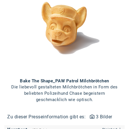
Braun
BRP-Rotax
Bundesdenkmalamt
Calle Libre
DDB Wien
Enkeltaugliches Österreich
Gillette
Gillette Venus
Bake The Shape_PAW Patrol Milchbrötchen
Die liebevoll gestalteten Milchbrötchen in Form des
GrECo
beliebten Polizeihund Chase begeistern
geschmacklich wie optisch.
GYNIAL
Helvetia Österreich
Zu dieser Presseinformation gibt es:
3 Bilder
Interzero