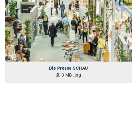
karriere.at
Ketchum GmbH
Kinderwunschzentrum
Kostenwahrheit
Kyndryl
LWND
Die Presse SCHAU
3 MB
.jpg
Mastercard
NEOH
Nespresso
Neudoerfler
OBI