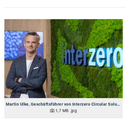
karriere.at
Ketchum GmbH
Kinderwunschzentrum
Kostenwahrheit
Kyndryl
LWND
Mastercard
NEOH
Nespresso
Martin Ulke, Geschäftsführer von Interzero Circular Solutions Europe
Neudoerfler
1,7 MB
.jpg
OBI