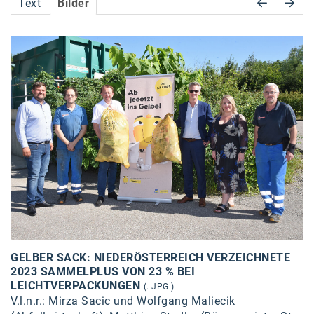
Text
Bilder
Accessiway
Accor
ALC
Anadi Bank
Arthur D. Little
Bake the Shape
BBDO Wien
bellaflora
Be.See.
GELBER SACK: NIEDERÖSTERREICH VERZEICHNETE
BISON
2023 SAMMELPLUS VON 23 % BEI
LEICHTVERPACKUNGEN
(. JPG )
Brandl Talos
V.l.n.r.: Mirza Sacic und Wolfgang Maliecik