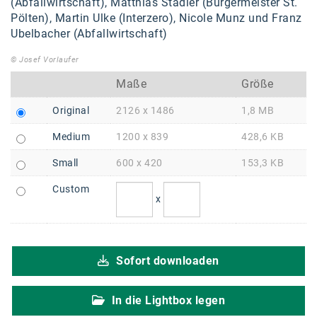
Braun
(Abfallwirtschaft), Matthias Stadler (Bürgermeister St.
Pölten), Martin Ulke (Interzero), Nicole Munz und Franz
BRP-Rotax
Ubelbacher (Abfallwirtschaft)
Bundesdenkmalamt
© Josef Vorlaufer
Maße
Größe
Calle Libre
Original
2126 x 1486
1,8 MB
DDB Wien
Medium
1200 x 839
428,6 KB
Enkeltaugliches Österreich
Small
600 x 420
153,3 KB
Gillette
Custom
Gillette Venus
x
GrECo
GYNIAL
Sofort downloaden
Helvetia Österreich
In die Lightbox legen
Interzero