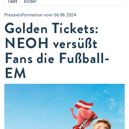
Text
Bilder
Accessiway
Presseinformation vom 06.06.2024
Accor
Golden Tickets:
ALC
NEOH versüßt
Anadi Bank
Fans die Fußball-
Arthur D. Little
Bake the Shape
EM
BBDO Wien
bellaflora
Be.See.
BISON
Brandl Talos