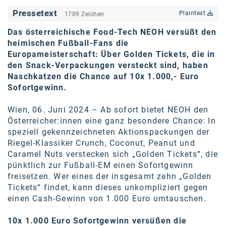
karriere.at
Pressetext
Plaintext
1709 Zeichen
Ketchum GmbH
Das österreichische Food-Tech NEOH versüßt den
heimischen Fußball-Fans die
Kinderwunschzentrum
Europameisterschaft: Über Golden Tickets, die in
den Snack-Verpackungen versteckt sind, haben
Kostenwahrheit
Naschkatzen die Chance auf 10x 1.000,- Euro
Sofortgewinn.
Kyndryl
Wien, 06. Juni 2024 – Ab sofort bietet NEOH den
LWND
Österreicher:innen eine ganz besondere Chance: In
Mastercard
speziell gekennzeichneten Aktionspackungen der
Riegel-Klassiker Crunch, Coconut, Peanut und
NEOH
Caramel Nuts verstecken sich „Golden Tickets“, die
pünktlich zur Fußball-EM einen Sofortgewinn
Nespresso
freisetzen. Wer eines der insgesamt zehn „Golden
Tickets“ findet, kann dieses unkompliziert gegen
Neudoerfler
einen Cash-Gewinn von 1.000 Euro umtauschen.
OBI
10x 1.000 Euro Sofortgewinn versüßen die