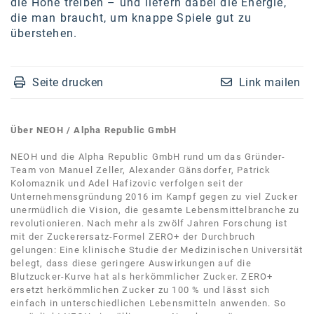
die Höhe treiben – und liefern dabei die Energie,
SW Umwelttechnik
die man braucht, um knappe Spiele gut zu
überstehen.
TEDAI
TheVentury
Seite drucken
Link mailen
VELUX
vivo
Über NEOH / Alpha Republic GmbH
WALTER GROUP
NEOH und die Alpha Republic GmbH rund um das Gründer-
Team von Manuel Zeller, Alexander Gänsdorfer, Patrick
WEB Windenergie AG
Kolomaznik und Adel Hafizovic verfolgen seit der
Unternehmensgründung 2016 im Kampf gegen zu viel Zucker
WEconomy - Diversity works!
unermüdlich die Vision, die gesamte Lebensmittelbranche zu
revolutionieren. Nach mehr als zwölf Jahren Forschung ist
Calle Libre
mit der Zuckerersatz-Formel ZERO+ der Durchbruch
gelungen: Eine klinische Studie der Medizinischen Universität
ÖZSV
belegt, dass diese geringere Auswirkungen auf die
Blutzucker-Kurve hat als herkömmlicher Zucker. ZERO+
ersetzt herkömmlichen Zucker zu 100 % und lässt sich
Media
einfach in unterschiedlichen Lebensmitteln anwenden. So