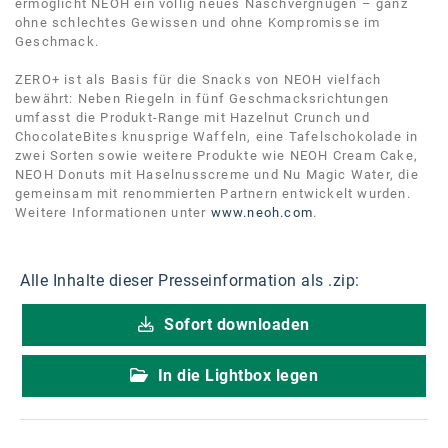
ermöglicht NEOH ein völlig neues Naschvergnügen – ganz
Kontakt
ohne schlechtes Gewissen und ohne Kompromisse im
Geschmack.
ZERO+ ist als Basis für die Snacks von NEOH vielfach
bewährt: Neben Riegeln in fünf Geschmacksrichtungen
umfasst die Produkt-Range mit Hazelnut Crunch und
ChocolateBites knusprige Waffeln, eine Tafelschokolade in
zwei Sorten sowie weitere Produkte wie NEOH Cream Cake,
NEOH Donuts mit Haselnusscreme und Nu Magic Water, die
gemeinsam mit renommierten Partnern entwickelt wurden.
Weitere Informationen unter
www.neoh.com
.
Alle Inhalte dieser Presseinformation als .zip:
Sofort downloaden
In die Lightbox legen