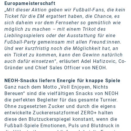
Oral-B
Europameisterschaft
„
Mit dieser Aktion geben wir Fußball-Fans, die kein
PAYBACK
Ticket für die EM ergattert haben, die Chance, es
sich daheim vor dem Fernseher so gemütlich wie
Planted
möglich zu machen – mit einem Trikot des
Lieblingsspielers oder der Ausstattung für eine
PwC
Fußball-Party gemeinsam mit allen Freund:innen.
P&G
Und wer kurzfristig noch die Möglichkeit hat, an
ein Ticket zu kommen, kann den Gewinn natürlich
RIC
auch dafür einsetzen
“, erläutert Adel Hafizovic, Co-
Gründer und Chief Sales Officer von NEOH.
Schiefer Rechtsanwälte
NEOH-Snacks liefern Energie für knappe Spiele
Security KAG
Ganz nach dem Motto „Voll Enjoyen, Nichts
smart
Bereuen“ sind die vielfältigen Snacks von NEOH
die perfekten Begleiter für das gesamte Turnier.
Smile Österreich
Ohne zugesetzten Zucker und durch die eigens
entwickelte Zuckerersatzformel ZERO+ halten
Strategie Austria
diese den Blutzuckerspiegel konstant, wenn die
Fußball-Spiele Emotionen, Puls und Blutdruck in
Strategy&