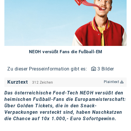
Braun
BRP-Rotax
Bundesdenkmalamt
Calle Libre
DDB Wien
NEOH versüßt Fans die Fußball-EM
Enkeltaugliches Österreich
Zu dieser Presseinformation gibt es:
3 Bilder
Gillette
Gillette Venus
Kurztext
Plaintext
312 Zeichen
GrECo
Das österreichische Food-Tech NEOH versüßt den
heimischen Fußball-Fans die Europameisterschaft:
GYNIAL
Über Golden Tickets, die in den Snack-
Verpackungen versteckt sind, haben Naschkatzen
Helvetia Österreich
die Chance auf 10x 1.000,- Euro Sofortgewinn.
Interzero