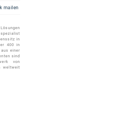
k mailen
e Lösungen
spezialist
enssitz in
er 400 in
 aus einer
enten sind
werk von
n weltweit