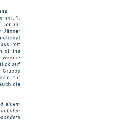
and
er mit 1.
 Der 33-
im Jänner
national
luss mit
n of the
 weitere
lick auf
 Gruppe
udem für
auch die
nd einem
nächsten
esondere