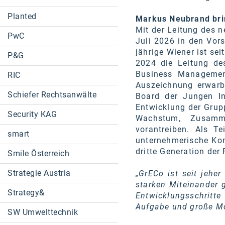
Planted
Markus Neubrand brin
Mit der Leitung des n
PwC
Juli 2026 in den Vors
jährige Wiener ist se
P&G
2024 die Leitung des
Business Management
RIC
Auszeichnung erwarb.
Schiefer Rechtsanwälte
Board der Jungen In
Entwicklung der Grupp
Security KAG
Wachstum, Zusamme
vorantreiben. Als T
smart
unternehmerische Kont
dritte Generation der
Smile Österreich
Strategie Austria
„GrECo ist seit jehe
starken Miteinander 
Strategy&
Entwicklungsschritte
Aufgabe und große Mo
SW Umwelttechnik