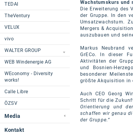
Wachstumskurs und s
TEDAI
Die Erweiterung des V
der Gruppe. In den v
TheVentury
Umsatzwachstum. Zug
VELUX
Mergers & Acquisition
auszubauen und seine 
vivo
Markus Neubrand ver
WALTER GROUP
GrECo. In dieser F
Aktivitäten der Gru
WEB Windenergie AG
und Bosnien-Herzeg
WEconomy - Diversity
besonderer Meilenst
works!
größte Akquisition i
Calle Libre
Auch CEO Georg Wint
Schritt für die Zukun
ÖZSV
Orientierung und de
schaffen wir genau di
Media
der Gruppe.“
Kontakt