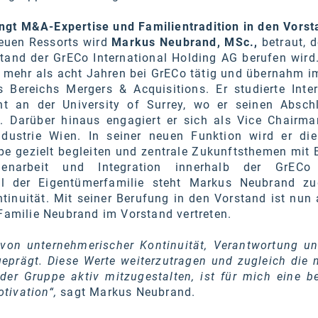
gt M&A-Expertise und Familientradition in den Vorst
euen Ressorts wird
Markus Neubrand, MSc.,
betraut, d
tand der GrECo International Holding AG berufen wird.
it mehr als acht Jahren bei GrECo tätig und übernahm 
 Bereichs Mergers & Acquisitions. Er studierte Inter
 an der University of Surrey, wo er seinen Absch
 Darüber hinaus engagiert er sich als Vice Chairma
dustrie Wien. In seiner neuen Funktion wird er die
e gezielt begleiten und zentrale Zukunftsthemen mit B
narbeit und Integration innerhalb der GrECo
eil der Eigentümerfamilie steht Markus Neubrand z
inuität. Mit seiner Berufung in den Vorstand ist nun 
 Familie Neubrand im Vorstand vertreten.
r von unternehmerischer Kontinuität, Verantwortung u
geprägt. Diese Werte weiterzutragen und zugleich die 
 der Gruppe aktiv mitzugestalten, ist für mich eine b
tivation“,
sagt Markus Neubrand.