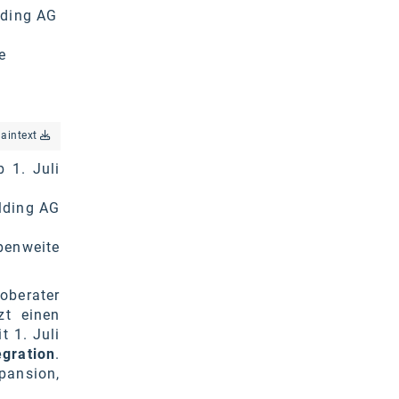
lding AG
e
laintext
 1. Juli
lding AG
penweite
oberater
zt einen
t 1. Juli
gration
.
pansion,