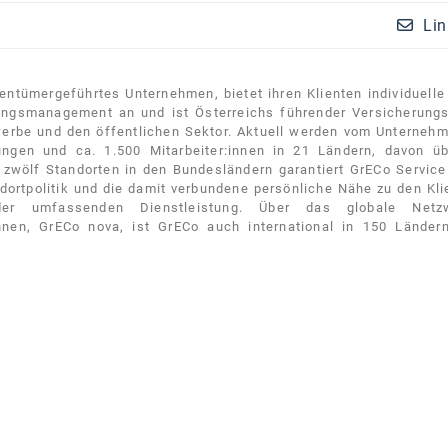
Lin
entümergeführtes Unternehmen, bietet ihren Klienten individuell
ungsmanagement an und ist Österreichs führender Versicherungs
werbe und den öffentlichen Sektor. Aktuell werden vom Unternehm
ngen und ca. 1.500 Mitarbeiter:innen in 21 Ländern, davon üb
t zwölf Standorten in den Bundesländern garantiert GrECo Service
dortpolitik und die damit verbundene persönliche Nähe zu den Kli
der umfassenden Dienstleistung. Über das globale Netz
innen, GrECo nova, ist GrECo auch international in 150 Länder