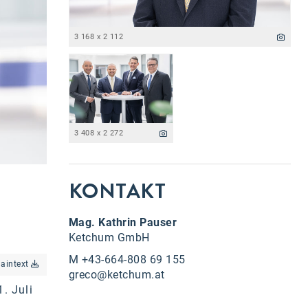
3 168 x 2 112
3 408 x 2 272
KONTAKT
Mag. Kathrin Pauser
Ketchum GmbH
M +43-664-808 69 155
laintext
greco@ketchum.at
. Juli