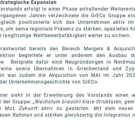
trategische Expansion
orstands erfolgt in einer Phase anhaltender Weiterent
ergangenen Jahren verzeichnete die GrECo Gruppe ein
leich positionierte sich das Unternehmen aktiv im
s, um seine regionale Präsenz zu stärken, spezielles 
langfristige Wettbewerbsfähigkeit weiter zu sichern.
antwortet bereits den Bereich Mergers & Acquisit
unktion begleitete er unter anderem den Ausbau 
ppe. Beispiele dafür sind Neugründungen in Nordma
owina sowie Übernahmen in Griechenland und Zyp
ein war zudem die Akquisition von MAI im Jahr 20
n der Unternehmensgeschichte von GrECo.
er sieht in der Erweiterung des Vorstands einen w
ft der Gruppe:
„Wachstum braucht klare Strukturen, ge
n Mut, Zukunft aktiv zu gestalten. Mit dem neuen
esen Rahmen und stärken gleichzeitig die Integration 