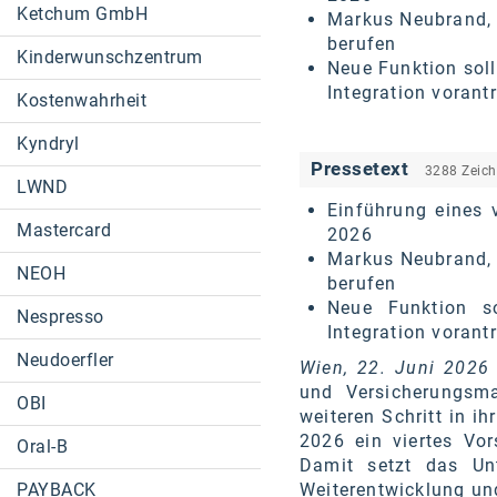
Ketchum GmbH
Markus Neubrand, 
berufen
Kinderwunschzentrum
Neue Funktion sol
Integration vorant
Kostenwahrheit
Kyndryl
Pressetext
3288 Zeic
LWND
Einführung eines v
Mastercard
2026
Markus Neubrand, 
NEOH
berufen
Neue Funktion so
Nespresso
Integration vorant
Neudoerfler
Wien, 22. Juni 2026
und Versicherungsma
OBI
weiteren Schritt in i
2026 ein viertes Vo
Oral-B
Damit setzt das Un
Weiterentwicklung un
PAYBACK