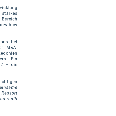
wicklung
 starkes
 Bereich
Know-how
ions bei
der M&A-
zedonien
ern. Ein
22 – die
ichtigen
meinsame
 Ressort
innerhalb