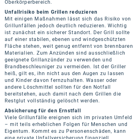
Oberkörperbereich.
SW Umwelttechnik
Unfallrisiko beim Grillen reduzieren
Mit einigen Maßnahmen lässt sich das Risiko von
TEDAI
Grillunfällen jedoch deutlich reduzieren. Wichtig
TheVentury
ist zunächst ein sicherer Standort. Der Grill sollte
auf einer stabilen, ebenen und windgeschützten
VELUX
Fläche stehen, weit genug entfernt von brennbaren
Materialien. Zum Anzünden sind ausschließlich
vivo
geeignete Grillanzünder zu verwenden und
Brandbeschleuniger zu vermeiden. Ist der Griller
WALTER GROUP
heiß, gilt es, ihn nicht aus den Augen zu lassen
WEB Windenergie AG
und Kinder davon fernzuhalten. Wasser oder
andere Löschmittel sollten für den Notfall
WEconomy - Diversity works!
bereitstehen, auch damit nach dem Grillen die
Restglut vollständig gelöscht werden.
Calle Libre
Absicherung für den Ernstfall
ÖZSV
Viele Grillunfälle ereignen sich im privaten Umfeld
– mit teils erheblichen Folgen für Menschen und
Media
Eigentum. Kommt es zu Personenschäden, kann
eine private Unfallversicherung finanziell