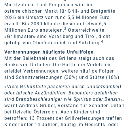
Oral-B
Marktzahlen. Laut Prognosen wird im
österreichischen Markt für Grill- und Bratgeräte
PAYBACK
2026 ein Umsatz von rund 5,5 Millionen Euro
Planted
erzielt. Bis 2030 könnte dieser auf etwa 6,5
3
Millionen Euro ansteigen.
Österreichweite
PwC
»Grillmaster« sind Vorarlberg und Tirol, dicht
4
gefolgt von Oberösterreich und Salzburg.
P&G
Verbrennungen häufigste Unfallfolge
RIC
Mit der Beliebtheit des Grillens steigt auch das
Risiko von Unfällen. Die Hälfte der Verletzten
Schiefer Rechtsanwälte
erleidet Verbrennungen, weitere häufige Folgen
sind Schnittverletzungen (30%) und Stürze (16%).
Security KAG
»
Viele Grillunfälle passieren durch Unachtsamkeit
smart
oder falsche Anzündhilfen. Besonders gefährlich
sind Brandbeschleuniger wie Spiritus oder Benzin
«,
Smile Österreich
warnt Andreas Gruber, Vorstand für Schaden-Unfall
bei Helvetia Österreich. Auch Kinder sind
Strategie Austria
betroffen: 13 Prozent der Grillverletzungen treffen
Kinder unter 14 Jahren, häufig im Gesichts- oder
Strategy&