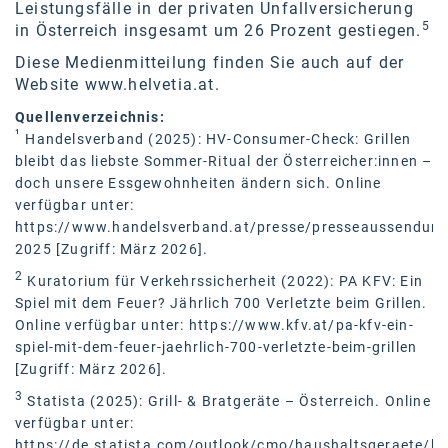
Leistungsfälle in der privaten Unfallversicherung
5
in Österreich insgesamt um 26 Prozent gestiegen.
Diese Medienmitteilung finden Sie auch auf der
Website
www.helvetia.at
.
Quellenverzeichnis:
¹
Handelsverband (2025): HV-Consumer-Check: Grillen
bleibt das liebste Sommer-Ritual der Österreicher:innen –
doch unsere Essgewohnheiten ändern sich. Online
verfügbar unter:
https://www.handelsverband.at/presse/presseaussendunge
2025
[Zugriff: März 2026].
2
Kuratorium für Verkehrssicherheit (2022): PA KFV: Ein
Spiel mit dem Feuer? Jährlich 700 Verletzte beim Grillen.
Online verfügbar unter:
https://www.kfv.at/pa-kfv-ein-
spiel-mit-dem-feuer-jaehrlich-700-verletzte-beim-grillen
[Zugriff: März 2026].
3
Statista (2025): Grill- & Bratgeräte – Österreich. Online
verfügbar unter:
https://de.statista.com/outlook/cmo/haushaltsgeraete/hau