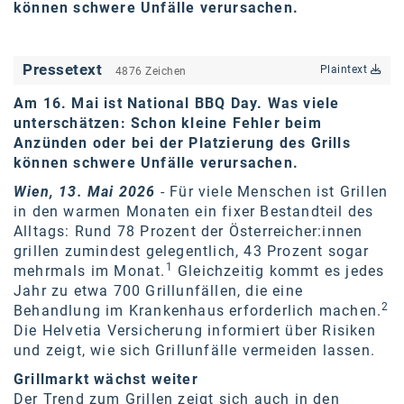
können schwere Unfälle verursachen.
karriere.at
Ketchum GmbH
Pressetext
Plaintext
4876 Zeichen
Kinderwunschzentrum
Am 16. Mai ist National BBQ Day. Was viele
unterschätzen: Schon kleine Fehler beim
Kostenwahrheit
Anzünden oder bei der Platzierung des Grills
Kyndryl
können schwere Unfälle verursachen.
Wien, 13. Mai 2026
- Für viele Menschen ist Grillen
LWND
in den warmen Monaten ein fixer Bestandteil des
Alltags: Rund 78 Prozent der Österreicher:innen
Mastercard
grillen zumindest gelegentlich, 43 Prozent sogar
NEOH
1
mehrmals im Monat.
Gleichzeitig kommt es jedes
Jahr zu etwa 700 Grillunfällen, die eine
Nespresso
2
Behandlung im Krankenhaus erforderlich machen.
Die Helvetia Versicherung informiert über Risiken
Neudoerfler
und zeigt, wie sich Grillunfälle vermeiden lassen.
OBI
Grillmarkt wächst weiter
Der Trend zum Grillen zeigt sich auch in den