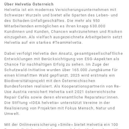
Über Helvetia Österreich
Helvetia ist ein modernes Versicherungsunternehmen mit
Schweizer Wurzeln und bietet alle Sparten des Leben- und
des Schaden-Unfallgeschäftes. Die mehr als 950
Mitarbeitenden ermöglichen es ihren knapp 630.000
Kundinnen und Kunden, Chancen wahrzunehmen und Risiken
einzugehen. Als vielfach ausgezeichnete Arbeitgeberin setzt
Helvetia auf ein starkes #TeamHelvetia.
Dabei verfolgt Helvetia den Ansatz, gesamtgesellschaftliche
Entwicklungen mit Berücksichtigung von ESG-Aspekten als
Chance für nachhaltigen Erfolg zu sehen. Im Zuge der
Schutzwald-Initiative wurden über 165.000 Jungbäume für
einen klimafitten Wald gepflanzt. 2025 wird erstmals ein
Biodiversitätsprojekt mit den Österreichischen
Bundesforsten realisiert. Als Kooperationspartnerin von Re-
Use Austria versichert Helvetia seit 2021 österreichische
Repair Cafés sowie deren ehrenamtliche Reparateur:innen.
Die Stiftung »IDEA helvetia« unterstützt Vereine in der
Realisierung von Projekten mit Fokus Mensch, Natur und
Umwelt.
Mit der Onlineversicherung »Smile« bietet Helvetia ein 100