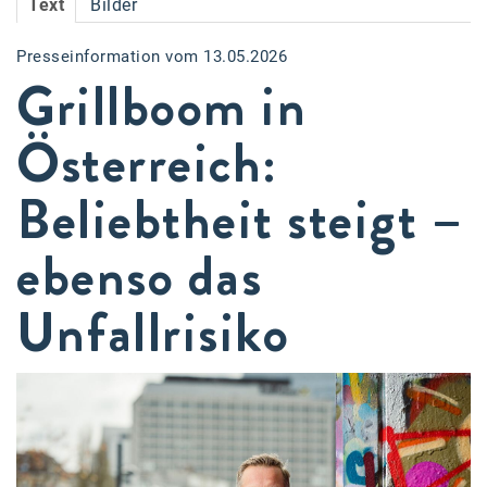
Text
Bilder
Accessiway
Presseinformation vom 13.05.2026
Accor
Grillboom in
ALC
Österreich:
Anadi Bank
Beliebtheit steigt –
Arthur D. Little
Bake the Shape
ebenso das
BBDO Wien
Unfallrisiko
bellaflora
Be.See.
BISON
Brandl Talos