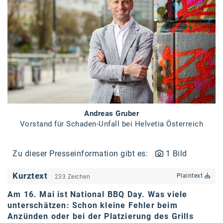
Braun
BRP-Rotax
Bundesdenkmalamt
Calle Libre
DDB Wien
Enkeltaugliches Österreich
Andreas Gruber
Gillette
Vorstand für Schaden-Unfall bei Helvetia Österreich
Gillette Venus
Zu dieser Presseinformation gibt es:
1 Bild
GrECo
Kurztext
GYNIAL
Plaintext
233 Zeichen
Am 16. Mai ist National BBQ Day. Was viele
Helvetia Österreich
unterschätzen: Schon kleine Fehler beim
Interzero
Anzünden oder bei der Platzierung des Grills