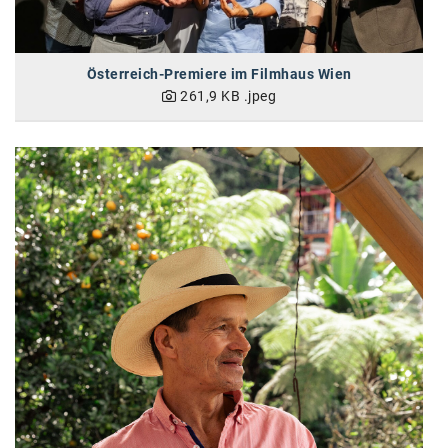
Oral-B
PAYBACK
Österreich-Premiere im Filmhaus Wien
Planted
261,9 KB
.jpeg
PwC
P&G
RIC
Schiefer Rechtsanwälte
Security KAG
smart
Smile Österreich
Strategie Austria
Strategy&