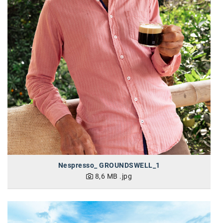
SW Umwelttechnik
TEDAI
TheVentury
VELUX
vivo
WALTER GROUP
WEB Windenergie AG
WEconomy - Diversity works!
Nespresso_ GROUNDSWELL_1
Calle Libre
8,6 MB
.jpg
ÖZSV
Media