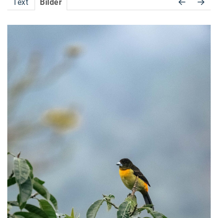
Text
Bilder
Accessiway
Accor
ALC
Anadi Bank
Arthur D. Little
Bake the Shape
BBDO Wien
bellaflora
Be.See.
BISON
Brandl Talos