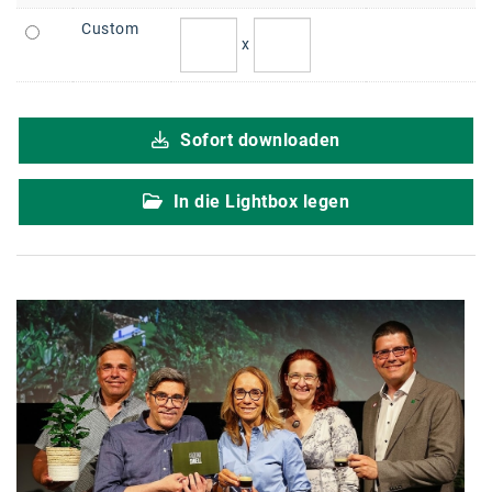
karriere.at
Custom
x
Ketchum GmbH
Kinderwunschzentrum
Sofort downloaden
Kostenwahrheit
Kyndryl
In die Lightbox legen
LWND
Mastercard
NEOH
Nespresso
Neudoerfler
OBI