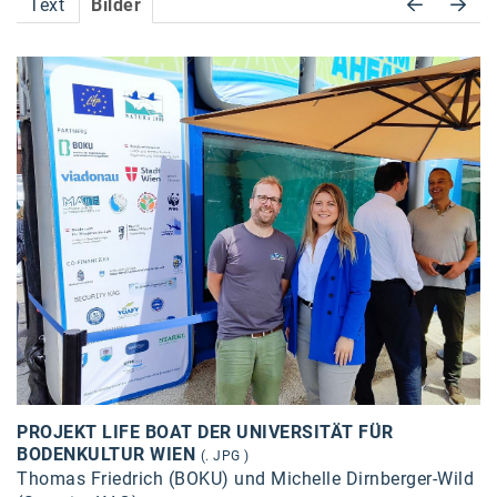
Text
Bilder
Accessiway
Accor
ALC
Anadi Bank
Arthur D. Little
Bake the Shape
BBDO Wien
bellaflora
Be.See.
BISON
PROJEKT LIFE BOAT DER UNIVERSITÄT FÜR
BODENKULTUR WIEN
Brandl Talos
(. JPG )
Thomas Friedrich (BOKU) und Michelle Dirnberger-Wild