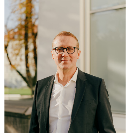
Oral-B
PAYBACK
Planted
PwC
P&G
RIC
Schiefer Rechtsanwälte
Security KAG
smart
Smile Österreich
Strategie Austria
Strategy&