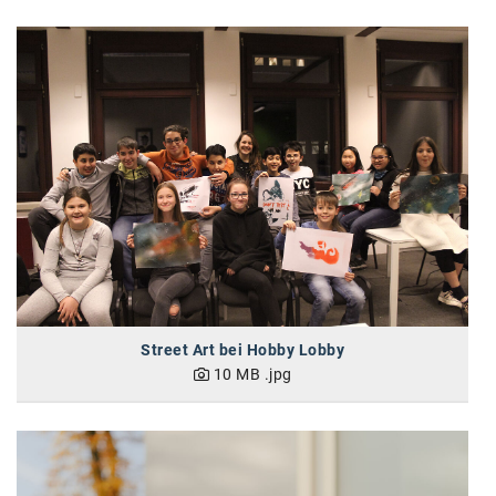
karriere.at
Ketchum GmbH
Kinderwunschzentrum
Kostenwahrheit
Kyndryl
LWND
Mastercard
NEOH
Street Art bei Hobby Lobby
Nespresso
10 MB
.jpg
Neudoerfler
OBI