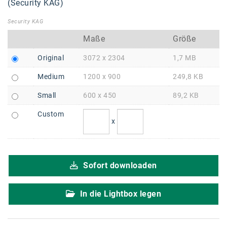
Braun
(Security KAG)
BRP-Rotax
Security KAG
Maße
Größe
Bundesdenkmalamt
Original
3072 x 2304
1,7 MB
Calle Libre
Medium
1200 x 900
249,8 KB
DDB Wien
Small
600 x 450
89,2 KB
Enkeltaugliches Österreich
Custom
Gillette
x
Gillette Venus
GrECo
Sofort downloaden
GYNIAL
In die Lightbox legen
Helvetia Österreich
Interzero