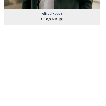
SW Umwelttechnik
Alfred Kober
TEDAI
18,8 MB
.jpg
TheVentury
VELUX
vivo
WALTER GROUP
WEB Windenergie AG
WEconomy - Diversity works!
Calle Libre
ÖZSV
Media