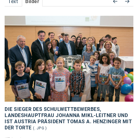
Text
Bilder
Accessiway
Accor
ALC
Anadi Bank
Arthur D. Little
Bake the Shape
BBDO Wien
bellaflora
Be.See.
DIE SIEGER DES SCHULWETTBEWERBES,
BISON
LANDESHAUPTFRAU JOHANNA MIKL-LEITNER UND
IST AUSTRIA PRÄSIDENT TOMAS A. HENZINGER MIT
Brandl Talos
DER TORTE
(. JPG )