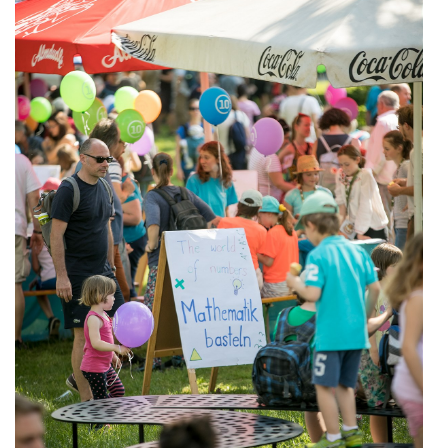
Oral-B
PAYBACK
Planted
PwC
P&G
RIC
Schiefer Rechtsanwälte
Security KAG
smart
Smile Österreich
Strategie Austria
Strategy&