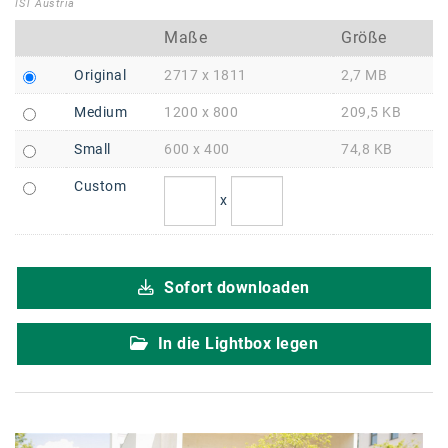
Braun
IST Austria
Maße
Größe
BRP-Rotax
Original
2717 x 1811
2,7 MB
Bundesdenkmalamt
Medium
1200 x 800
209,5 KB
Calle Libre
Small
600 x 400
74,8 KB
DDB Wien
Custom
Enkeltaugliches Österreich
x
Gillette
Gillette Venus
Sofort downloaden
GrECo
In die Lightbox legen
GYNIAL
Helvetia Österreich
Interzero