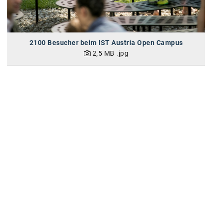
SW Umwelttechnik
TEDAI
2100 Besucher beim IST Austria Open Campus
TheVentury
2,5 MB
.jpg
VELUX
vivo
WALTER GROUP
WEB Windenergie AG
WEconomy - Diversity works!
Calle Libre
ÖZSV
Media