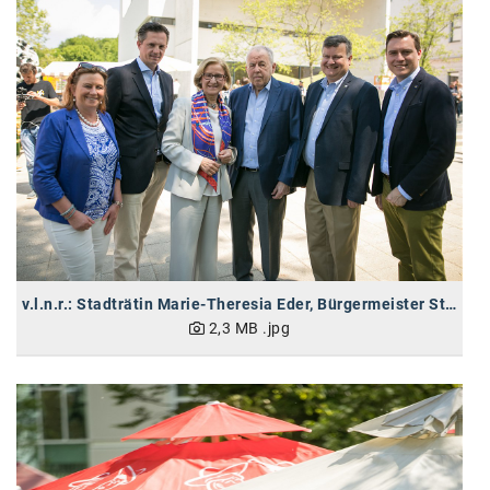
karriere.at
Ketchum GmbH
Kinderwunschzentrum
Kostenwahrheit
Kyndryl
LWND
Mastercard
v.l.n.r.: Stadträtin Marie-Theresia Eder, Bürgermeister Stefan Schmuckenschlager, Landeshauptfrau Johanna Mikl-Leitner, Haim Harari, IST Austria Gründervater, IST Austria Präsident Thomas A. Henzinger und Landtagsabgeordneter Christoph Kaufmann
NEOH
2,3 MB
.jpg
Nespresso
Neudoerfler
OBI