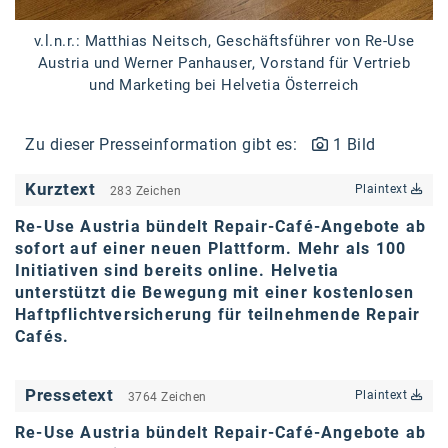
karriere.at
v.l.n.r.: Matthias Neitsch, Geschäftsführer von Re-Use
Ketchum GmbH
Austria und Werner Panhauser, Vorstand für Vertrieb
und Marketing bei Helvetia Österreich
Kinderwunschzentrum
Kostenwahrheit
Zu dieser Presseinformation gibt es:
1 Bild
Kyndryl
Kurztext
Plaintext
283 Zeichen
LWND
Re-Use Austria bündelt Repair-Café-Angebote ab
sofort auf einer neuen Plattform. Mehr als 100
Mastercard
Initiativen sind bereits online. Helvetia
unterstützt die Bewegung mit einer kostenlosen
NEOH
Haftpflichtversicherung für teilnehmende Repair
Nespresso
Cafés.
Neudoerfler
Pressetext
Plaintext
3764 Zeichen
OBI
Re-Use Austria bündelt Repair-Café-Angebote ab