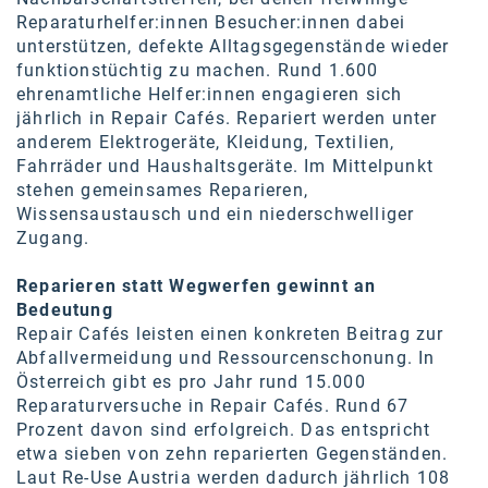
Reparaturhelfer:innen Besucher:innen dabei
SW Umwelttechnik
unterstützen, defekte Alltagsgegenstände wieder
TEDAI
funktionstüchtig zu machen. Rund 1.600
ehrenamtliche Helfer:innen engagieren sich
TheVentury
jährlich in Repair Cafés. Repariert werden unter
anderem Elektrogeräte, Kleidung, Textilien,
VELUX
Fahrräder und Haushaltsgeräte. Im Mittelpunkt
stehen gemeinsames Reparieren,
vivo
Wissensaustausch und ein niederschwelliger
Zugang.
WALTER GROUP
WEB Windenergie AG
Reparieren statt Wegwerfen gewinnt an
Bedeutung
WEconomy - Diversity works!
Repair Cafés leisten einen konkreten Beitrag zur
Abfallvermeidung und Ressourcenschonung. In
Calle Libre
Österreich gibt es pro Jahr rund 15.000
Reparaturversuche in Repair Cafés. Rund 67
ÖZSV
Prozent davon sind erfolgreich. Das entspricht
etwa sieben von zehn reparierten Gegenständen.
Media
Laut Re-Use Austria werden dadurch jährlich 108