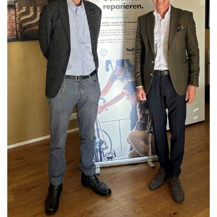
Braun
BRP-Rotax
Bundesdenkmalamt
Calle Libre
DDB Wien
Enkeltaugliches Österreich
Gillette
Gillette Venus
GrECo
GYNIAL
Helvetia Österreich
Interzero