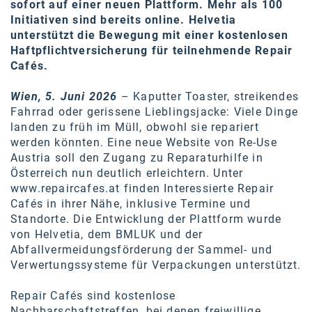
Oral-B
sofort auf einer neuen Plattform. Mehr als 100
Initiativen sind bereits online. Helvetia
PAYBACK
unterstützt die Bewegung mit einer kostenlosen
Haftpflichtversicherung für teilnehmende Repair
Planted
Cafés.
PwC
Wien, 5. Juni 2026
– Kaputter Toaster, streikendes
P&G
Fahrrad oder gerissene Lieblingsjacke: Viele Dinge
landen zu früh im Müll, obwohl sie repariert
RIC
werden könnten. Eine neue Website von Re-Use
Austria soll den Zugang zu Reparaturhilfe in
Schiefer Rechtsanwälte
Österreich nun deutlich erleichtern. Unter
www.repaircafes.at finden Interessierte Repair
Security KAG
Cafés in ihrer Nähe, inklusive Termine und
Standorte. Die Entwicklung der Plattform wurde
smart
von Helvetia, dem BMLUK und der
Smile Österreich
Abfallvermeidungsförderung der Sammel- und
Verwertungssysteme für Verpackungen unterstützt.
Strategie Austria
Repair Cafés sind kostenlose
Strategy&
Nachbarschaftstreffen, bei denen freiwillige