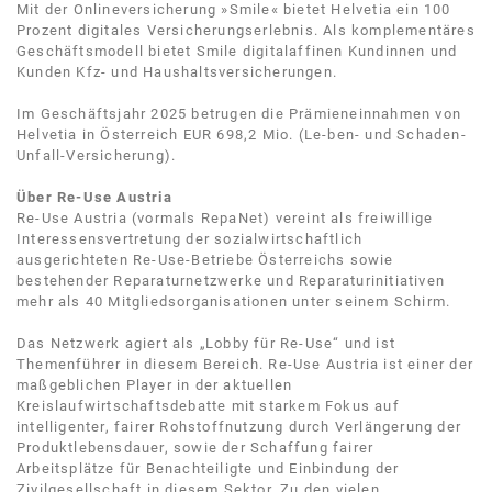
Mit der Onlineversicherung »Smile« bietet Helvetia ein 100
Prozent digitales Versicherungserlebnis. Als komplementäres
Geschäftsmodell bietet Smile digitalaffinen Kundinnen und
Kunden Kfz- und Haushaltsversicherungen.
Im Geschäftsjahr 2025 betrugen die Prämieneinnahmen von
Helvetia in Österreich EUR 698,2 Mio. (Le-ben- und Schaden-
Unfall-Versicherung).
Über Re-Use Austria
Re-Use Austria (vormals RepaNet) vereint als freiwillige
Interessensvertretung der sozialwirtschaftlich
ausgerichteten Re-Use-Betriebe Österreichs sowie
bestehender Reparaturnetzwerke und Reparaturinitiativen
mehr als 40 Mitgliedsorganisationen unter seinem Schirm.
Das Netzwerk agiert als „Lobby für Re-Use“ und ist
Themenführer in diesem Bereich. Re-Use Austria ist einer der
maßgeblichen Player in der aktuellen
Kreislaufwirtschaftsdebatte mit starkem Fokus auf
intelligenter, fairer Rohstoffnutzung durch Verlängerung der
Produktlebensdauer, sowie der Schaffung fairer
Arbeitsplätze für Benachteiligte und Einbindung der
Zivilgesellschaft in diesem Sektor. Zu den vielen