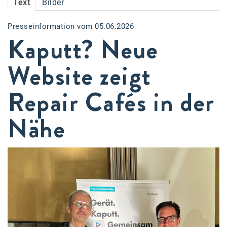
Text
Bilder
Accessiway
Presseinformation vom 05.06.2026
Accor
Kaputt? Neue
ALC
Website zeigt
Anadi Bank
Repair Cafés in der
Arthur D. Little
Bake the Shape
Nähe
BBDO Wien
bellaflora
Be.See.
BISON
Brandl Talos