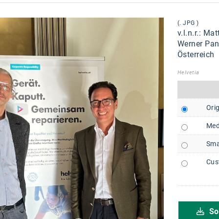
(. JPG )
v.l.n.r.: M
Werner Panh
Österreich
Helvetia
Orig
Med
Sma
Cus
So