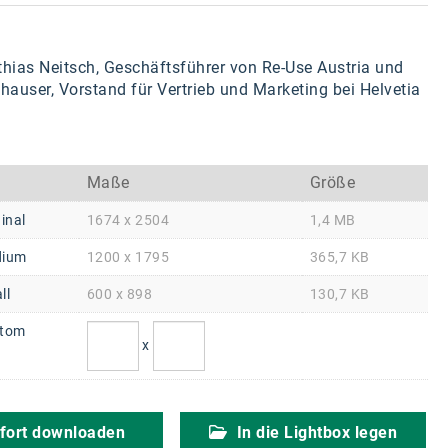
atthias Neitsch, Geschäftsführer von Re-Use Austria und
auser, Vorstand für Vertrieb und Marketing bei Helvetia
Maße
Größe
inal
1674 x 2504
1,4 MB
ium
1200 x 1795
365,7 KB
ll
600 x 898
130,7 KB
tom
x
fort downloaden
In die Lightbox legen