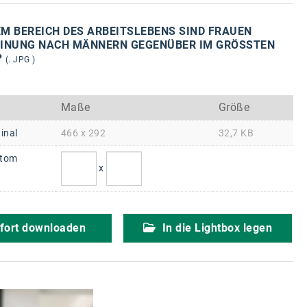
M BEREICH DES ARBEITSLEBENS SIND FRAUEN
INUNG NACH MÄNNERN GEGENÜBER IM GRÖSSTEN N
?
(. JPG )
Maße
Größe
inal
466 x 292
32,7 KB
tom
x
fort downloaden
In die Lightbox legen