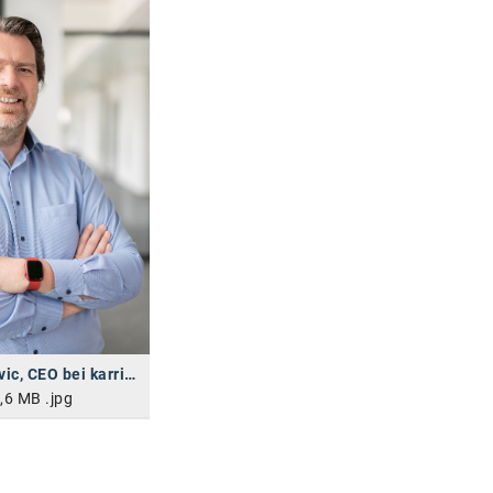
Georg Konjovic, CEO bei karriere.at
,6 MB
.jpg