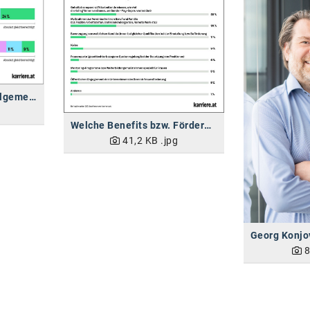
Gleichberechtigung: Allgemeine Meinung vs. Empfinden von Frauen
Welche Benefits bzw. Fördermaßnahmen sprechen dich bei einem (potenziellen) Arbeitgeber besonders an?
41,2 KB
.jpg
8