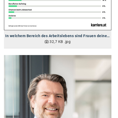
Oral-B
PAYBACK
Planted
PwC
In welchem Bereich des Arbeitslebens sind Frauen deiner Meinung nach Männern gegenüber im größten Nachteil?
32,7 KB
.jpg
P&G
RIC
Schiefer Rechtsanwälte
Security KAG
smart
Smile Österreich
Strategie Austria
Strategy&