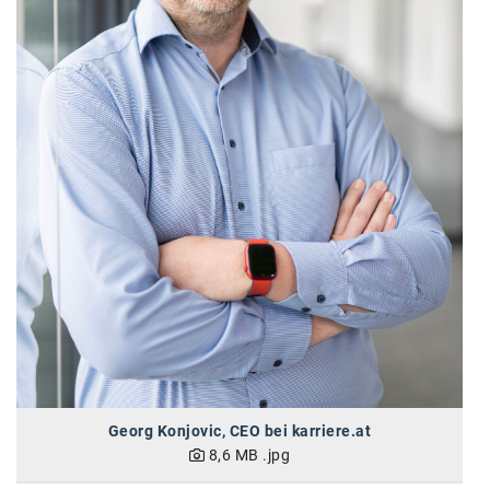
SW Umwelttechnik
TEDAI
TheVentury
VELUX
vivo
WALTER GROUP
WEB Windenergie AG
WEconomy - Diversity works!
Calle Libre
ÖZSV
Georg Konjovic, CEO bei karriere.at
8,6 MB
.jpg
Media