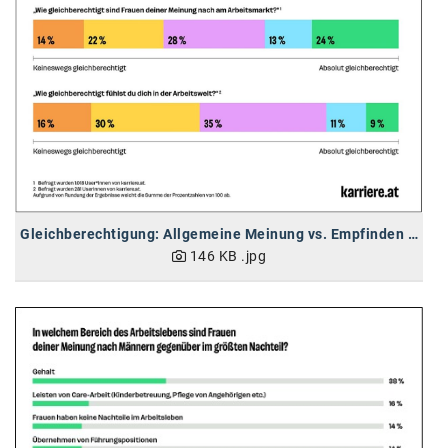
karriere.at
Ketchum GmbH
Kinderwunschzentrum
Kostenwahrheit
Kyndryl
LWND
Gleichberechtigung: Allgemeine Meinung vs. Empfinden von Frauen
Mastercard
146 KB
.jpg
NEOH
Nespresso
Neudoerfler
OBI