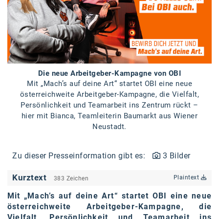
Braun
BRP-Rotax
Bundesdenkmalamt
Calle Libre
Die neue Arbeitgeber-Kampagne von OBI
DDB Wien
Mit „Mach’s auf deine Art“ startet OBI eine neue
österreichweite Arbeitgeber-Kampagne, die Vielfalt,
Enkeltaugliches Österreich
Persönlichkeit und Teamarbeit ins Zentrum rückt –
Gillette
hier mit Bianca, Teamleiterin Baumarkt aus Wiener
Neustadt.
Gillette Venus
GrECo
Zu dieser Presseinformation gibt es:
3 Bilder
GYNIAL
Kurztext
Plaintext
383 Zeichen
Helvetia Österreich
Mit „Mach’s auf deine Art“ startet OBI eine neue
österreichweite Arbeitgeber-Kampagne, die
Interzero
Vielfalt, Persönlichkeit und Teamarbeit ins