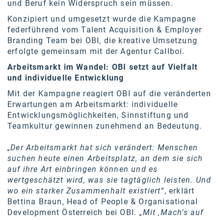
und Beruf kein Widerspruch sein müssen.
SW Umwelttechnik
Konzipiert und umgesetzt wurde die Kampagne
federführend vom Talent Acquisition & Employer
TEDAI
Branding Team bei OBI, die kreative Umsetzung
TheVentury
erfolgte gemeinsam mit der Agentur Callboi.
Arbeitsmarkt im Wandel: OBI setzt auf Vielfalt
VELUX
und individuelle Entwicklung
vivo
Mit der Kampagne reagiert OBI auf die veränderten
Erwartungen am Arbeitsmarkt: individuelle
WALTER GROUP
Entwicklungsmöglichkeiten, Sinnstiftung und
Teamkultur gewinnen zunehmend an Bedeutung.
WEB Windenergie AG
WEconomy - Diversity works!
„Der Arbeitsmarkt hat sich verändert: Menschen
suchen heute einen Arbeitsplatz, an dem sie sich
Calle Libre
auf ihre Art einbringen können und es
wertgeschätzt wird, was sie tagtäglich leisten. Und
ÖZSV
wo ein starker Zusammenhalt existiert“
, erklärt
Bettina Braun, Head of People & Organisational
Media
Development Österreich bei OBI. „
Mit ‚Mach’s auf