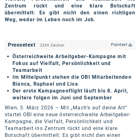
Zentrum rückt und eine klare Botschaft
karriere.at
übermittelt: Es gibt nicht den einen richtigen
Ketchum GmbH
Weg, weder im Leben noch im Job.
Kinderwunschzentrum
Kostenwahrheit
Pressetext
Plaintext
2369 Zeichen
Kyndryl
Österreichweite Arbeitgeber-Kampagne mit
Fokus auf Vielfalt, Persönlichkeit und
LWND
Teamarbeit
Im Mittelpunkt stehen die OBI Mitarbeitenden
Mastercard
Bianca, Raphael und Lisa
Der erste Kampagnenflight läuft bis 8. April,
NEOH
weitere folgen im Juni und September
Nespresso
Wien, 3. März 2026 – Mit „Mach’s auf deine Art“
startet OBI eine neue österreichweite Arbeitgeber-
Neudoerfler
Kampagne, die Vielfalt, Persönlichkeit und
Teamarbeit ins Zentrum rückt und eine klare
OBI
Botschaft übermittelt: Es gibt nicht den einen