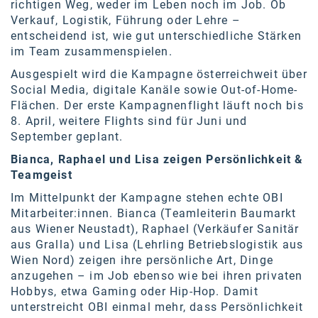
Oral-B
richtigen Weg, weder im Leben noch im Job. Ob
Verkauf, Logistik, Führung oder Lehre –
PAYBACK
entscheidend ist, wie gut unterschiedliche Stärken
im Team zusammenspielen.
Planted
Ausgespielt wird die Kampagne österreichweit über
PwC
Social Media, digitale Kanäle sowie Out-of-Home-
Flächen. Der erste Kampagnenflight läuft noch bis
P&G
8. April, weitere Flights sind für Juni und
September geplant.
RIC
Bianca, Raphael und Lisa zeigen Persönlichkeit &
Schiefer Rechtsanwälte
Teamgeist
Security KAG
Im Mittelpunkt der Kampagne stehen echte OBI
Mitarbeiter:innen. Bianca (Teamleiterin Baumarkt
smart
aus Wiener Neustadt), Raphael (Verkäufer Sanitär
aus Gralla) und Lisa (Lehrling Betriebslogistik aus
Smile Österreich
Wien Nord) zeigen ihre persönliche Art, Dinge
anzugehen – im Job ebenso wie bei ihren privaten
Strategie Austria
Hobbys, etwa Gaming oder Hip-Hop. Damit
unterstreicht OBI einmal mehr, dass Persönlichkeit
Strategy&