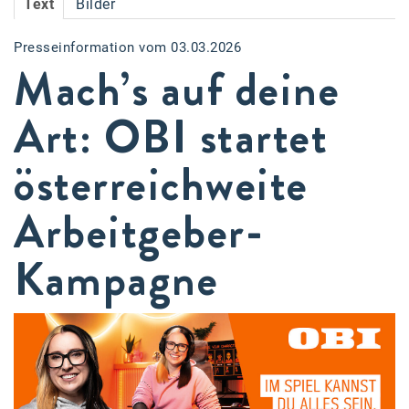
Text
Bilder
Accessiway
Presseinformation vom 03.03.2026
Accor
Mach’s auf deine
ALC
Art: OBI startet
Anadi Bank
österreichweite
Arthur D. Little
Bake the Shape
Arbeitgeber-
BBDO Wien
Kampagne
bellaflora
Be.See.
BISON
Brandl Talos